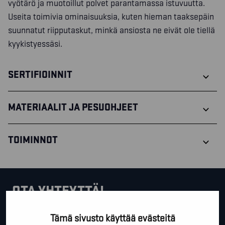
vyötärö ja muotoillut polvet parantamassa istuvuutta.
Useita toimivia ominaisuuksia, kuten hieman taaksepäin
suunnatut riipputaskut, minkä ansiosta ne eivät ole tiellä
kyykistyessäsi.
SERTIFIOINNIT
MATERIAALIT JA PESUOHJEET
TOIMINNOT
OTA YHTEYTTÄ!
Tämä sivusto käyttää evästeitä
Tällä lomakkeella voit kysyä lisäinfoa, pyytää ilmaista