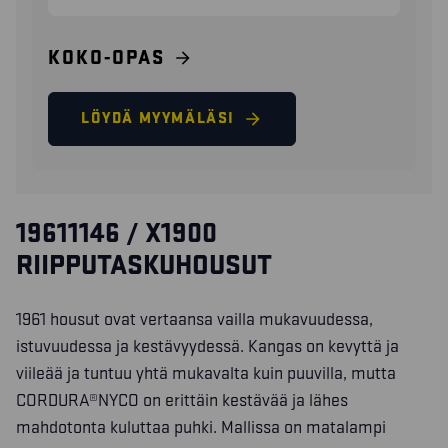
KOKO-OPAS
LÖYDÄ MYYMÄLÄSI
19611146 / X1900
RIIPPUTASKUHOUSUT
1961 housut ovat vertaansa vailla mukavuudessa,
istuvuudessa ja kestävyydessä. Kangas on kevyttä ja
viileää ja tuntuu yhtä mukavalta kuin puuvilla, mutta
CORDURA®NYCO on erittäin kestävää ja lähes
mahdotonta kuluttaa puhki. Mallissa on matalampi