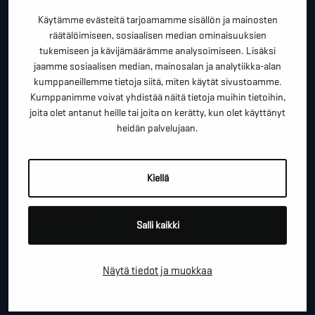
kartoituskäyntiä tai ihan vain lähettää lämpimiä
Käytämme evästeitä tarjoamamme sisällön ja mainosten
terveisiä!
räätälöimiseen, sosiaalisen median ominaisuuksien
tukemiseen ja kävijämäärämme analysoimiseen. Lisäksi
*
"
" näyttää pakolliset kentät
jaamme sosiaalisen median, mainosalan ja analytiikka-alan
kumppaneillemme tietoja siitä, miten käytät sivustoamme.
*
ETUNIMI SUKUNIMI
Kumppanimme voivat yhdistää näitä tietoja muihin tietoihin,
joita olet antanut heille tai joita on kerätty, kun olet käyttänyt
heidän palvelujaan.
*
PUHELINNUMERO
Kiellä
*
SÄHKÖPOSTI
Salli kaikki
Näytä tiedot ja muokkaa
YRITYS