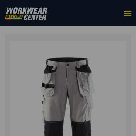
ETUSIVU
/
ALAOSAT
/
TYÖHOUSUT
/ X1900
RIIPPUTASKUHOUSUT