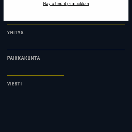
Näytä tiedot ja muokkaa
*
SÄHKÖPOSTI
YRITYS
PAIKKAKUNTA
VIESTI