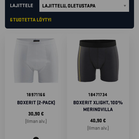
LAJITTELE
6 TUOTETTA LÖYTYI
18971166
18471734
BOXERIT (2-PACK)
BOXERIT XLIGHT, 100%
MERINOVILLA
30,90
€
40,90
€
(Ilman alv.)
(Ilman alv.)