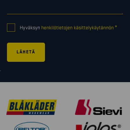
CONSENT
*
Hyväksyn
henkilötietojen käsittelykäytännön
*
.