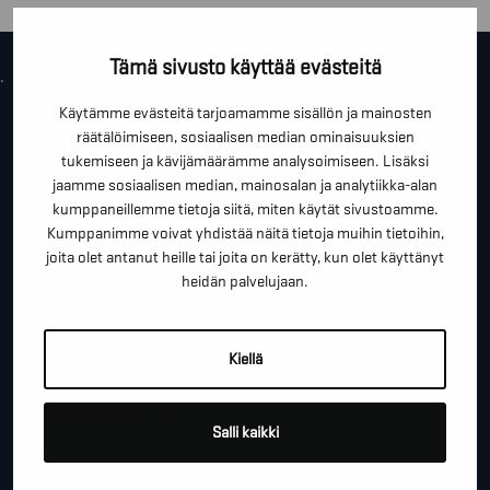
Tämä sivusto käyttää evästeitä
.
OTA YHTEYTTÄ!
Käytämme evästeitä tarjoamamme sisällön ja mainosten
räätälöimiseen, sosiaalisen median ominaisuuksien
tukemiseen ja kävijämäärämme analysoimiseen. Lisäksi
Tällä lomakkeella voit kysyä lisäinfoa, pyytää ilmaista
jaamme sosiaalisen median, mainosalan ja analytiikka-alan
kartoituskäyntiä tai ihan vain lähettää lämpimiä
kumppaneillemme tietoja siitä, miten käytät sivustoamme.
terveisiä!
Kumppanimme voivat yhdistää näitä tietoja muihin tietoihin,
joita olet antanut heille tai joita on kerätty, kun olet käyttänyt
*
"
" näyttää pakolliset kentät
heidän palvelujaan.
*
ETUNIMI SUKUNIMI
Kiellä
*
PUHELINNUMERO
Salli kaikki