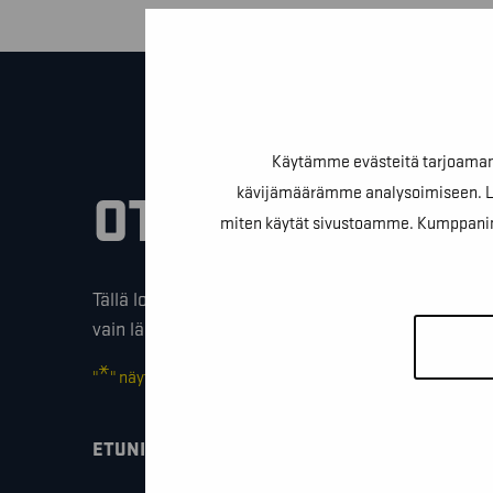
Käytämme evästeitä tarjoamamm
kävijämäärämme analysoimiseen. Lis
OTA YHTEYTTÄ
miten käytät sivustoamme. Kumppanimme v
Tällä lomakkeella voit kysyä lisäinfoa, pyytää ilmai
vain lähettää lämpimiä terveisiä!
*
"
" näyttää pakolliset kentät
*
ETUNIMI SUKUNIMI