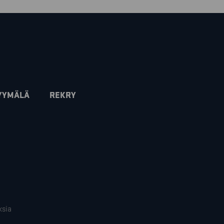
YYMÄLÄ
REKRY
ksia