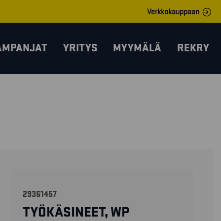
Verkkokauppaan
AMPANJAT
YRITYS
MYYMÄLÄ
REKRY
29361457
TYÖKÄSINEET, WP