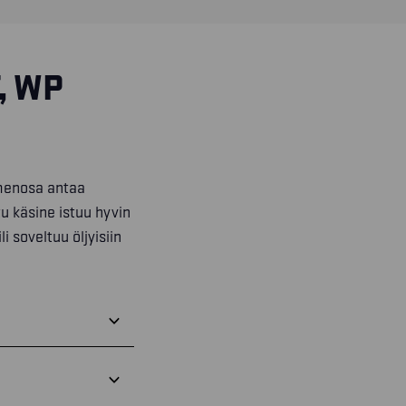
, WP
mmenosa antaa
tu käsine istuu hyvin
li soveltuu öljyisiin