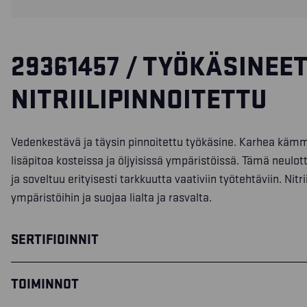
29361457 / TYÖKÄSINEET
NITRIILIPINNOITETTU
Vedenkestävä ja täysin pinnoitettu työkäsine. Karhea kä
lisäpitoa kosteissa ja öljyisissä ympäristöissä. Tämä neulot
ja soveltuu erityisesti tarkkuutta vaativiin työtehtäviin. Nitrii
ympäristöihin ja suojaa lialta ja rasvalta.
SERTIFIOINNIT
TOIMINNOT