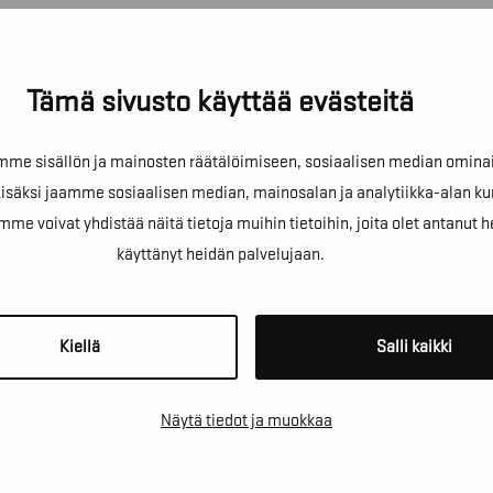
Tämä sivusto käyttää evästeitä
e sisällön ja mainosten räätälöimiseen, sosiaalisen median omina
äksi jaamme sosiaalisen median, mainosalan ja analytiikka-alan ku
!
oivat yhdistää näitä tietoja muihin tietoihin, joita olet antanut heill
käyttänyt heidän palvelujaan.
sta kartoituskäyntiä tai ihan
Kiellä
Salli kaikki
Näytä tiedot ja muokkaa
*
PUHELINNUMERO