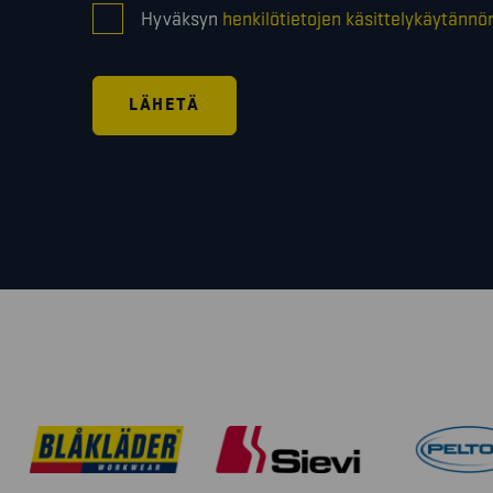
CONSENT
Hyväksyn
henkilötietojen käsittelykäytännö
*