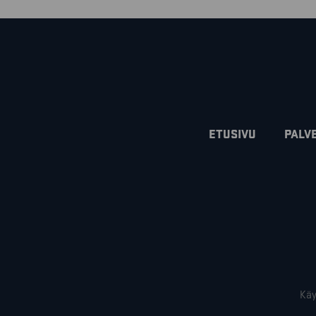
ETUSIVU
PALV
Käy