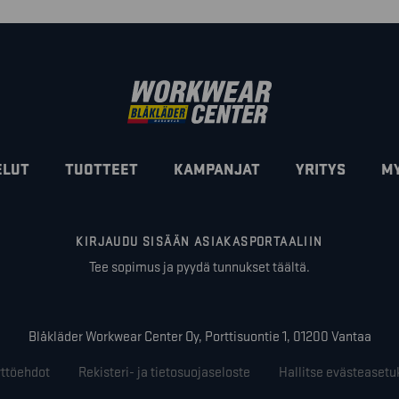
ELUT
TUOTTEET
KAMPANJAT
YRITYS
M
KIRJAUDU SISÄÄN ASIAKASPORTAALIIN
Tee sopimus ja pyydä tunnukset täältä.
Blåkläder Workwear Center Oy, Porttisuontie 1, 01200 Vantaa
ttöehdot
Rekisteri- ja tietosuojaseloste
Hallitse evästeasetu