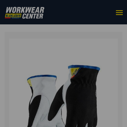
ETUSIVU
/
HANSKAT
/
VUORATUT
HANSKAT
/ TYÖKÄSINEET VUORELLINEN