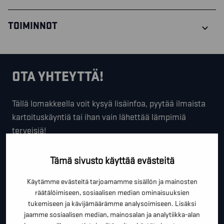
TOIMINNOT
OTA YHTEYTTÄ!
Tällä lomakkeella voit kysyä lisäinfoa, pyytää ilmaista
kartoituskäyntiä tai ihan vain lähettää lämpimiä
terveisiä!
*
"
" näyttää pakolliset kentät
Tämä sivusto käyttää evästeitä
*
ETUNIMI SUKUNIMI
Käytämme evästeitä tarjoamamme sisällön ja mainosten
räätälöimiseen, sosiaalisen median ominaisuuksien
tukemiseen ja kävijämäärämme analysoimiseen. Lisäksi
jaamme sosiaalisen median, mainosalan ja analytiikka-alan
*
PUHELINNUMERO