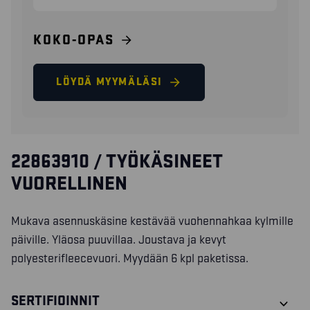
KOKO-OPAS
LÖYDÄ MYYMÄLÄSI
22863910 / TYÖKÄSINEET
VUORELLINEN
Mukava asennuskäsine kestävää vuohennahkaa kylmille
päiville. Yläosa puuvillaa. Joustava ja kevyt
polyesterifleecevuori. Myydään 6 kpl paketissa.
SERTIFIOINNIT