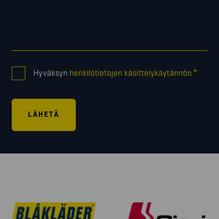
CONSENT
*
Hyväksyn
henkilötietojen käsittelykäytännön
*