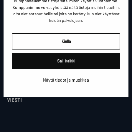
kumppaneillemme tietoja siitä, miten käytät sivustoamme.
Kumppanimme voivat yhdistää näitä tietoja muihin tietoihin,
joita olet antanut heille tai joita on kerätty, kun olet käyttänyt
heidän palvelujaan.
*
SÄHKÖPOSTI
Kiellä
YRITYS
Salli kaikki
PAIKKAKUNTA
Näytä tiedot ja muokkaa
VIESTI