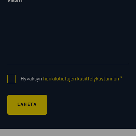
VIESTI
CONSENT
*
Hyväksyn
henkilötietojen käsittelykäytännön
*