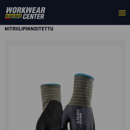
ETUSIVU
/
HANSKAT
/
TYÖKÄSINEET
TARKKUUSTÖIHIN
/ TYÖKÄSINEET,
NITRIILIPINNOITETTU