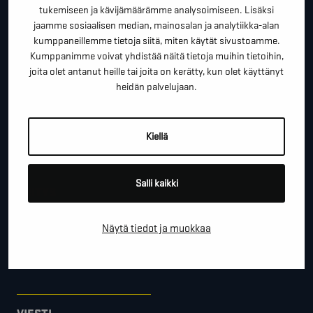
*
ETUNIMI SUKUNIMI
tukemiseen ja kävijämäärämme analysoimiseen. Lisäksi
jaamme sosiaalisen median, mainosalan ja analytiikka-alan
kumppaneillemme tietoja siitä, miten käytät sivustoamme.
Kumppanimme voivat yhdistää näitä tietoja muihin tietoihin,
*
PUHELINNUMERO
joita olet antanut heille tai joita on kerätty, kun olet käyttänyt
heidän palvelujaan.
*
SÄHKÖPOSTI
Kiellä
Salli kaikki
YRITYS
Näytä tiedot ja muokkaa
PAIKKAKUNTA