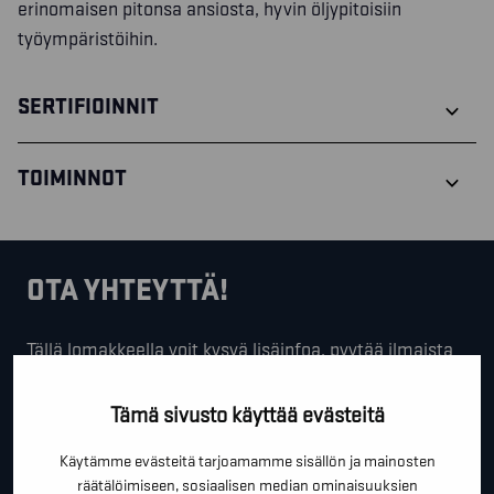
erinomaisen pitonsa ansiosta, hyvin öljypitoisiin
työympäristöihin.
SERTIFIOINNIT
TOIMINNOT
OTA YHTEYTTÄ!
Tällä lomakkeella voit kysyä lisäinfoa, pyytää ilmaista
kartoituskäyntiä tai ihan vain lähettää lämpimiä
terveisiä!
Tämä sivusto käyttää evästeitä
*
"
" näyttää pakolliset kentät
Käytämme evästeitä tarjoamamme sisällön ja mainosten
räätälöimiseen, sosiaalisen median ominaisuuksien