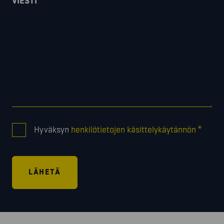
VIESTI
CONSENT
*
Hyväksyn
henkilötietojen käsittelykäytännön
*