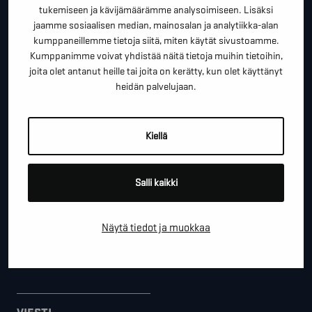
*
ETUNIMI SUKUNIMI
tukemiseen ja kävijämäärämme analysoimiseen. Lisäksi
jaamme sosiaalisen median, mainosalan ja analytiikka-alan
kumppaneillemme tietoja siitä, miten käytät sivustoamme.
Kumppanimme voivat yhdistää näitä tietoja muihin tietoihin,
*
PUHELINNUMERO
joita olet antanut heille tai joita on kerätty, kun olet käyttänyt
heidän palvelujaan.
*
SÄHKÖPOSTI
Kiellä
Salli kaikki
YRITYS
Näytä tiedot ja muokkaa
PAIKKAKUNTA