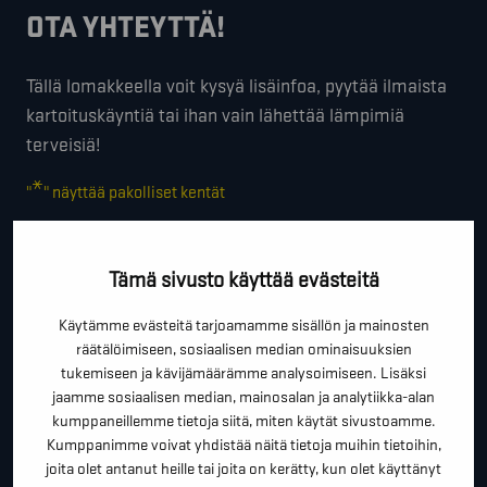
OTA YHTEYTTÄ!
Tällä lomakkeella voit kysyä lisäinfoa, pyytää ilmaista
kartoituskäyntiä tai ihan vain lähettää lämpimiä
terveisiä!
*
"
" näyttää pakolliset kentät
*
ETUNIMI SUKUNIMI
Tämä sivusto käyttää evästeitä
Käytämme evästeitä tarjoamamme sisällön ja mainosten
*
PUHELINNUMERO
räätälöimiseen, sosiaalisen median ominaisuuksien
tukemiseen ja kävijämäärämme analysoimiseen. Lisäksi
jaamme sosiaalisen median, mainosalan ja analytiikka-alan
kumppaneillemme tietoja siitä, miten käytät sivustoamme.
*
SÄHKÖPOSTI
Kumppanimme voivat yhdistää näitä tietoja muihin tietoihin,
joita olet antanut heille tai joita on kerätty, kun olet käyttänyt