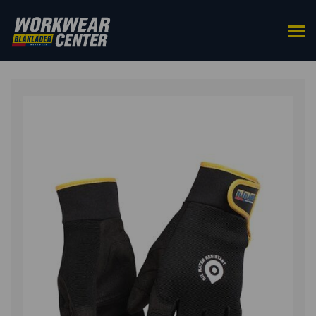
ETUSIVU
/
HANSKAT
/
TYÖKÄSINEET
YLEISTÖIHIN
/ TYÖKÄSINEET