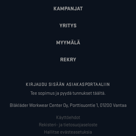
KAMPANJAT
YRITYS
MYYMÄLÄ
REKRY
KIRJAUDU SISÄÄN ASIAKASPORTAALIIN
Tee sopimus ja pyydä tunnukset täältä.
Blåkläder Workwear Center Oy, Porttisuontie 1, 01200 Vantaa
Käyttöehdot
Rekisteri- ja tietosuojaseloste
Hallitse evästeasetuksia