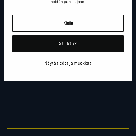
heidän palvelujaan.
YRITYS
Kiellä
PAIKKAKUNTA
Salli kaikki
Näytä tiedot ja muokkaa
VIESTI