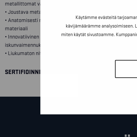
metallittomat varvassuojat
• Joustava metalliton PS-naulaanastumissuoja
Käytämme evästeitä tarjoamamm
• Anatomisesti muotoiltu pohjallinen, pehmeä ja iskunvai
kävijämäärämme analysoimiseen. Lis
materiaali
miten käytät sivustoamme. Kumppanimme v
• Innovatiivinen TRIPLE DENSITY pohjarakenne takaa ainut
iskunvaimennuksen
• Liukumaton nitriilikumipohja
SERTIFIOINNIT