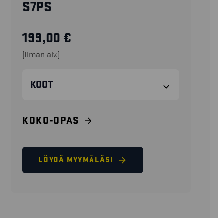
S7PS
199,00
€
(Ilman alv.)
KOOT
KOKO-OPAS
LÖYDÄ MYYMÄLÄSI