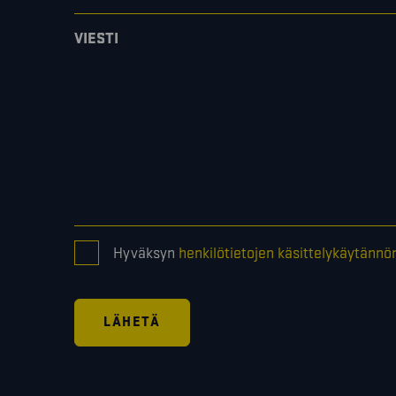
VIESTI
CONSENT
Hyväksyn
henkilötietojen käsittelykäytännö
*