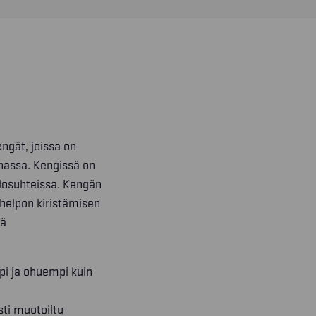
ngät, joissa on
nnassa. Kengissä on
olosuhteissa. Kengän
 helpon kiristämisen
ää
i ja ohuempi kuin
-
ti muotoiltu