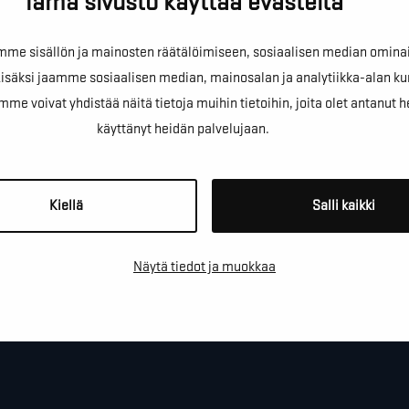
Tämä sivusto käyttää evästeitä
e sisällön ja mainosten räätälöimiseen, sosiaalisen median omina
mentava ETPU-
äksi jaamme sosiaalisen median, mainosalan ja analytiikka-alan ku
oivat yhdistää näitä tietoja muihin tietoihin, joita olet antanut heill
laatuisen
käyttänyt heidän palvelujaan.
Kiellä
Salli kaikki
Näytä tiedot ja muokkaa