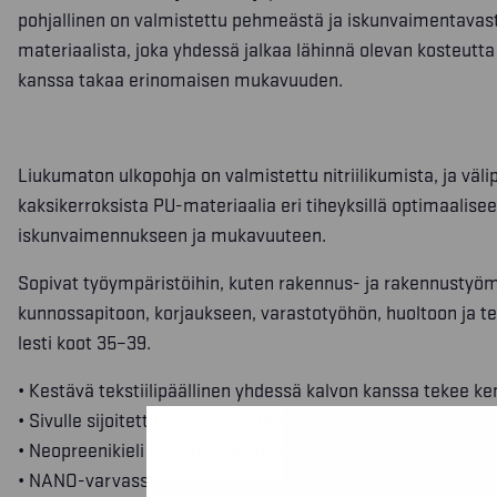
pohjallinen on valmistettu pehmeästä ja iskunvaimentava
materiaalista, joka yhdessä jalkaa lähinnä olevan kosteutta 
kanssa takaa erinomaisen mukavuuden.
Liukumaton ulkopohja on valmistettu nitriilikumista, ja väli
kaksikerroksista PU-materiaalia eri tiheyksillä optimaalise
iskunvaimennukseen ja mukavuuteen.
Sopivat työympäristöihin, kuten rakennus- ja rakennustyöma
kunnossapitoon, korjaukseen, varastotyöhön, huoltoon ja te
lesti koot 35–39.
• Kestävä tekstiilipäällinen yhdessä kalvon kanssa tekee k
• Sivulle sijoitettu Freelock-kiinnitys
• Neopreenikieli lisää mukavuutta
• NANO-varvassuoja – kevyempi, vahvempi ja ohuempi kui