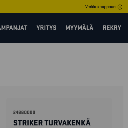
Verkkokauppaan
AMPANJAT
YRITYS
MYYMÄLÄ
REKRY
24880000
STRIKER TURVAKENKÄ