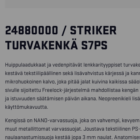
24880000 / STRIKER
TURVAKENKÄ S7PS
Huippulaadukkaat ja vedenpitävät lenkkarityyppiset turvake
kestävä tekstiilipäällinen sekä lisävahvistus kärjessä ja ka
mikrohuokoinen kalvo, joka pitää jalat kuivina kaikissa sää
sivulle sijoitettu Freelock-järjestelmä mahdollistaa kengän
ja istuvuuden säätämisen päivän aikana. Neopreenikieli lis
käyttömukavuutta.
Kengissä on NANO-varvassuoja, joka on vahvempi, kevyemp
muut metallittomat varvassuojat. Joustava tekstiilinen PS
naulaanastumissuoja kestää jopa 3 mm naulat. Anatomises