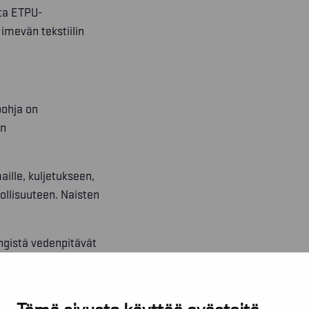
sta ETPU-
imevän tekstiilin
pohja on
en
ille, kuljetukseen,
ollisuuteen. Naisten
engistä vedenpitävät
n muut