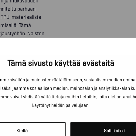
an ja mukavuuden
nniteltu parhaan
TPU-materiaalista
tymisellä. Tämä
orjaustyöhön. Naisten
Tämä sivusto käyttää evästeitä
e sisällön ja mainosten räätälöimiseen, sosiaalisen median omina
äksi jaamme sosiaalisen median, mainosalan ja analytiikka-alan ku
oivat yhdistää näitä tietoja muihin tietoihin, joita olet antanut heill
käyttänyt heidän palvelujaan.
!
Kiellä
Salli kaikki