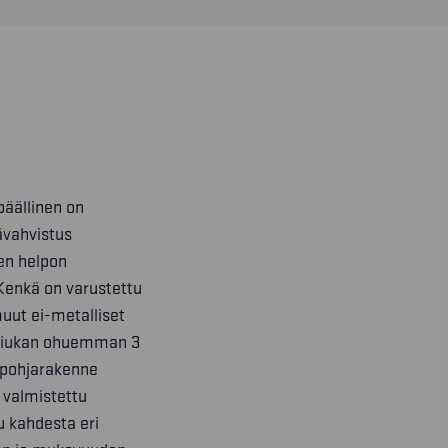
päällinen on
sävahvistus
en helpon
 Kenkä on varustettu
uut ei-metalliset
ä tiukan ohuemman 3
 pohjarakenne
 valmistettu
u kahdesta eri