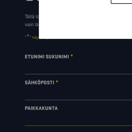
Tällä lomakkeella voit kysyä lisäinfoa, pyytää ilmai
vain lähettää lämpimiä terveisiä!
*
"
" näyttää pakolliset kentät
*
ETUNIMI SUKUNIMI
*
SÄHKÖPOSTI
PAIKKAKUNTA