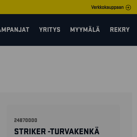
Verkkokauppaan
AMPANJAT
YRITYS
MYYMÄLÄ
REKRY
24870000
STRIKER -TURVAKENKÄ