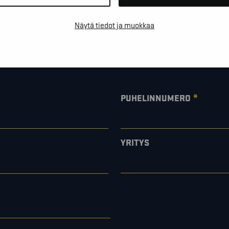
Näytä tiedot ja muokkaa
sta kartoituskäyntiä tai ihan
*
PUHELINNUMERO
YRITYS