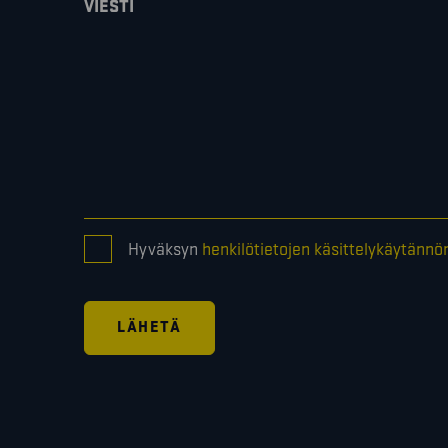
VIESTI
CONSENT
Hyväksyn
henkilötietojen käsittelykäytännö
*