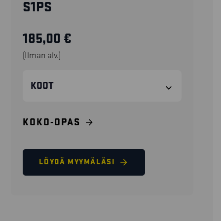
S1PS
185,00
€
(Ilman alv.)
KOOT
KOKO-OPAS
LÖYDÄ MYYMÄLÄSI