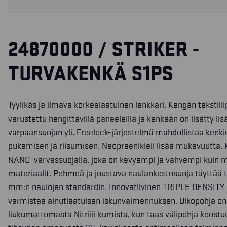
24870000 / STRIKER -
TURVAKENKÄ S1PS
Tyylikäs ja ilmava korkealaatuinen lenkkari. Kengän tekstiili
varustettu hengittävillä paneeleilla ja kenkään on lisätty li
varpaansuojan yli. Freelock-järjestelmä mahdollistaa kenki
pukemisen ja riisumisen. Neopreenikieli lisää mukavuutta.
NANO-varvassuojalla, joka on kevyempi ja vahvempi kuin m
materiaalit. Pehmeä ja joustava naulankestosuoja täyttä
mm:n naulojen standardin. Innovatiivinen TRIPLE DENSITY
varmistaa ainutlaatuisen iskunvaimennuksen. Ulkopohja on
liukumattomasta Nitriili kumista, kun taas välipohja koostu