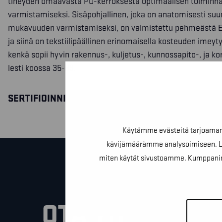
tiheyden omaavasta PU-kerroksesta optimaalisen toiminn
varmistamiseksi. Sisäpohjallinen, joka on anatomisesti suu
mukavuuden varmistamiseksi, on valmistettu pehmeästä E
ja siinä on tekstiilipäällinen erinomaisella kosteuden imey
kenkä sopii hyvin rakennus-, kuljetus-, kunnossapito-, ja k
lesti koossa 35-39.
SERTIFIOINNIT
Käytämme evästeitä tarjoamamm
kävijämäärämme analysoimiseen. Lis
miten käytät sivustoamme. Kumppanimme v
OTA YHTEYTTÄ