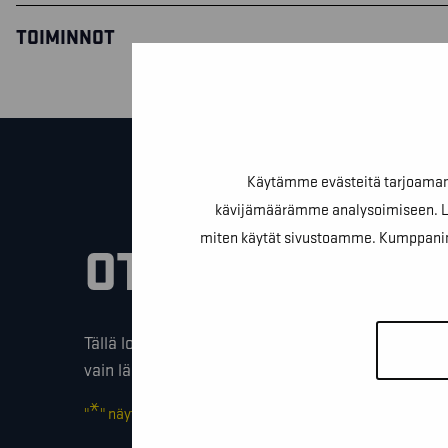
TOIMINNOT
Käytämme evästeitä tarjoamamm
kävijämäärämme analysoimiseen. Lis
miten käytät sivustoamme. Kumppanimme v
OTA YHTEYTTÄ
Tällä lomakkeella voit kysyä lisäinfoa, pyytää ilmai
vain lähettää lämpimiä terveisiä!
*
"
" näyttää pakolliset kentät