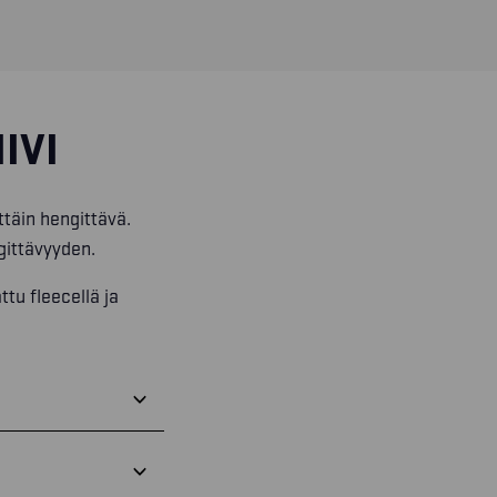
IVI
ittäin hengittävä.
gittävyyden.
tu fleecellä ja