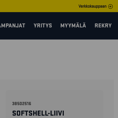
Verkkokauppaan
AMPANJAT
YRITYS
MYYMÄLÄ
REKRY
38502516
SOFTSHELL-LIIVI