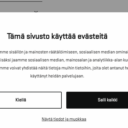
Tämä sivusto käyttää evästeitä
e sisällön ja mainosten räätälöimiseen, sosiaalisen median omina
äksi jaamme sosiaalisen median, mainosalan ja analytiikka-alan ku
oivat yhdistää näitä tietoja muihin tietoihin, joita olet antanut heill
!
käyttänyt heidän palvelujaan.
sta kartoituskäyntiä tai ihan
Kiellä
Salli kaikki
Näytä tiedot ja muokkaa