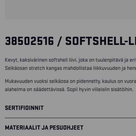
38502516 / SOFTSHELL-LI
Kevyt, kaksivärinen softshell liivi, joka on tuulenpitävä ja er
Selkäosan stretch kangas mahdollistaa liikkuvuuden ja hen
Mukavuuden vuoksi selkäosa on pidennetty, kaulus on vuorat
alahelma on säädettävissä. Sopii hyvin viileisiin sisätöihin.
SERTIFIOINNIT
MATERIAALIT JA PESUOHJEET