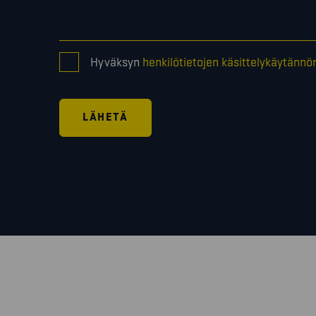
CONSENT
Hyväksyn
henkilötietojen käsittelykäytännö
*