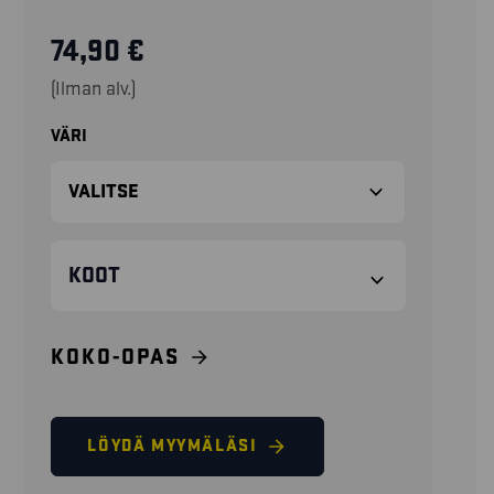
74,90
€
(Ilman alv.)
VÄRI
KOOT
KOKO-OPAS
LÖYDÄ MYYMÄLÄSI