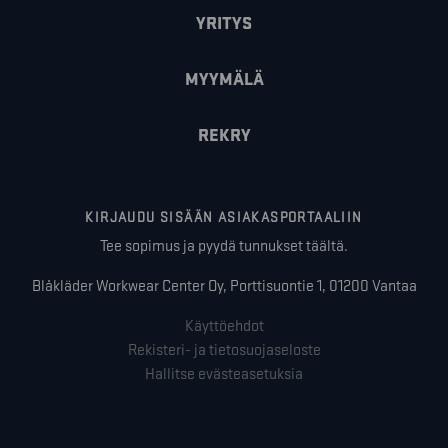
YRITYS
MYYMÄLÄ
REKRY
KIRJAUDU SISÄÄN ASIAKASPORTAALIIN
Tee sopimus ja pyydä tunnukset täältä.
Blåkläder Workwear Center Oy, Porttisuontie 1, 01200 Vantaa
Käyttöehdot
Rekisteri- ja tietosuojaseloste
Hallitse evästeasetuksia