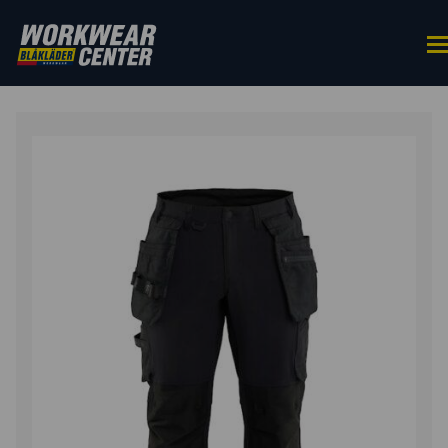
ETUSIVU
/
ALAOSAT
/
TYÖHOUSUT
/ RIIPPUTASKUHOUS
4-WAY STRETCH