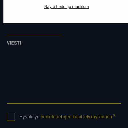
Näytä tiedot ja muokkaa
PAIKKAKUNTA
VIESTI
CONSENT
*
Hyväksyn
henkilötietojen käsittelykäytännön
*