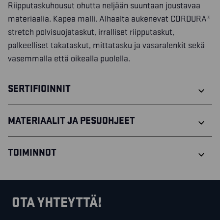
Riipputaskuhousut ohutta neljään suuntaan joustavaa
materiaalia. Kapea malli. Alhaalta aukenevat CORDURA®
stretch polvisuojataskut, irralliset riipputaskut,
palkeelliset takataskut, mittatasku ja vasaralenkit sekä
vasemmalla että oikealla puolella.
SERTIFIOINNIT
MATERIAALIT JA PESUOHJEET
TOIMINNOT
OTA YHTEYTTÄ!