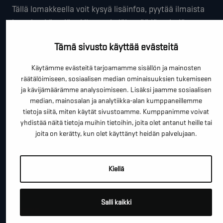
Tällä lomakkeella voit kysyä lisäinfoa, pyytää ilmaista
kartoituskäyntiä tai ihan vain lähettää lämpimiä
terveisiä!
Tämä sivusto käyttää evästeitä
*
"
" näyttää pakolliset kentät
Käytämme evästeitä tarjoamamme sisällön ja mainosten
räätälöimiseen, sosiaalisen median ominaisuuksien tukemiseen
*
ETUNIMI SUKUNIMI
ja kävijämäärämme analysoimiseen. Lisäksi jaamme sosiaalisen
median, mainosalan ja analytiikka-alan kumppaneillemme
tietoja siitä, miten käytät sivustoamme. Kumppanimme voivat
yhdistää näitä tietoja muihin tietoihin, joita olet antanut heille tai
*
PUHELINNUMERO
joita on kerätty, kun olet käyttänyt heidän palvelujaan.
*
SÄHKÖPOSTI
Kiellä
Salli kaikki
YRITYS