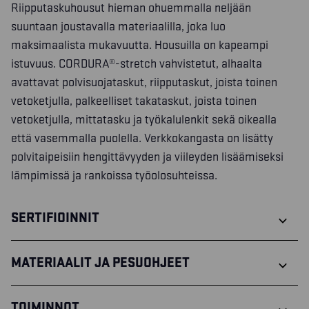
Riipputaskuhousut hieman ohuemmalla neljään
suuntaan joustavalla materiaalilla, joka luo
maksimaalista mukavuutta. Housuilla on kapeampi
istuvuus. CORDURA®-stretch vahvistetut, alhaalta
avattavat polvisuojataskut, riipputaskut, joista toinen
vetoketjulla, palkeelliset takataskut, joista toinen
vetoketjulla, mittatasku ja työkalulenkit sekä oikealla
että vasemmalla puolella. Verkkokangasta on lisätty
polvitaipeisiin hengittävyyden ja viileyden lisäämiseksi
lämpimissä ja rankoissa työolosuhteissa.
SERTIFIOINNIT
MATERIAALIT JA PESUOHJEET
TOIMINNOT