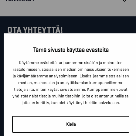
OTA YHTEYTTÄ!
Tällä lomakkeella voit kysyä lisäinfoa, pyytää ilmaista
Tämä sivusto käyttää evästeitä
kartoituskäyntiä tai ihan vain lähettää lämpimiä
Käytämme evästeitä tarjoamamme sisällön ja mainosten
terveisiä!
räätälöimiseen, sosiaalisen median ominaisuuksien tukemiseen
*
ja kävijämäärämme analysoimiseen. Lisäksi jaamme sosiaalisen
"
" näyttää pakolliset kentät
median, mainosalan ja analytiikka-alan kumppaneillemme
*
tietoja siitä, miten käytät sivustoamme. Kumppanimme voivat
ETUNIMI SUKUNIMI
yhdistää näitä tietoja muihin tietoihin, joita olet antanut heille tai
joita on kerätty, kun olet käyttänyt heidän palvelujaan.
*
PUHELINNUMERO
Kiellä