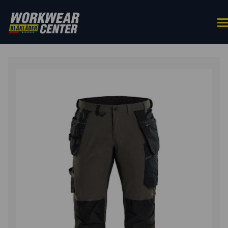
ETUSIVU
/
ALAOSAT
/
TYÖHOUSUT
/ RIIPPUTASKUHOUS
4-WAY STRETCH