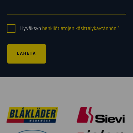
CONSENT
*
Hyväksyn
henkilötietojen käsittelykäytännön
*