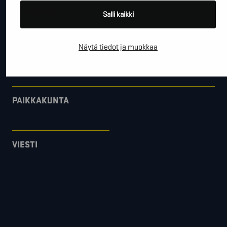
*
SÄHKÖPOSTI
Salli kaikki
Näytä tiedot ja muokkaa
YRITYS
PAIKKAKUNTA
VIESTI