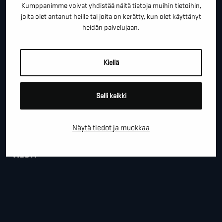
Kumppanimme voivat yhdistää näitä tietoja muihin tietoihin,
joita olet antanut heille tai joita on kerätty, kun olet käyttänyt
*
SÄHKÖPOSTI
heidän palvelujaan.
Kiellä
YRITYS
Salli kaikki
PAIKKAKUNTA
Näytä tiedot ja muokkaa
VIESTI