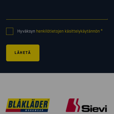
CONSENT
*
Hyväksyn
henkilötietojen käsittelykäytännön
*