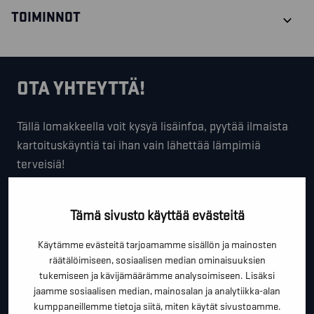
TOIMINNOT
OTA YHTEYTTÄ!
Tällä lomakkeella voit kysyä lisäinfoa, pyytää ilmaista
kartoituskäyntiä tai ihan vain lähettää lämpimiä
terveisiä!
*
"
" näyttää pakolliset kentät
Tämä sivusto käyttää evästeitä
*
ETUNIMI SUKUNIMI
Käytämme evästeitä tarjoamamme sisällön ja mainosten
räätälöimiseen, sosiaalisen median ominaisuuksien
tukemiseen ja kävijämäärämme analysoimiseen. Lisäksi
*
PUHELINNUMERO
jaamme sosiaalisen median, mainosalan ja analytiikka-alan
kumppaneillemme tietoja siitä, miten käytät sivustoamme.