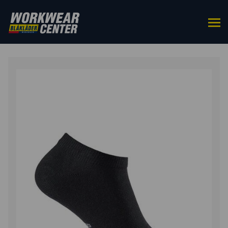
ETUSIVU
/
ASUSTEET
/
SUKAT
/ PUUVILLASUKAT 3-
PACK