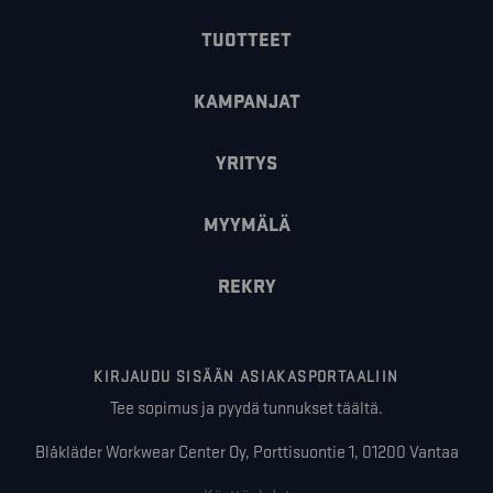
TUOTTEET
KAMPANJAT
YRITYS
MYYMÄLÄ
REKRY
KIRJAUDU SISÄÄN ASIAKASPORTAALIIN
Tee sopimus ja pyydä tunnukset täältä.
Blåkläder Workwear Center Oy, Porttisuontie 1, 01200 Vantaa