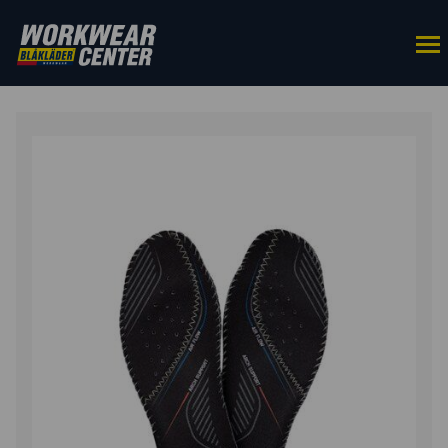
ETUSIVU
/
KENGÄT
/
KENKÄTARVIKKEET
/ POHJALLINE
RETRO & ELITE