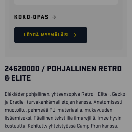
KOKO-OPAS
LÖYDÄ MYYMÄLÄSI
24620000 / POHJALLINEN RETRO
& ELITE
Blåkläder pohjallinen, yhteensopiva Retro-, Elite-, Gecko-
ja Cradle- turvakenkämallistojen kanssa. Anatomisesti
muotoiltu, pehmeää PU-materiaalia, mukavuuden
lisäämiseksi. Päällinen tekstiiliä ilmarejillä. Imee hyvin
kosteutta. Kehitetty yhteistyössä Camp Pron kanssa.