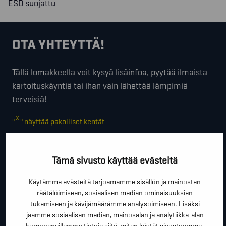
ESD suojattu
OTA YHTEYTTÄ!
Tällä lomakkeella voit kysyä lisäinfoa, pyytää ilmaista
kartoituskäyntiä tai ihan vain lähettää lämpimiä
terveisiä!
*
"
" näyttää pakolliset kentät
*
ETUNIMI SUKUNIMI
Tämä sivusto käyttää evästeitä
Käytämme evästeitä tarjoamamme sisällön ja mainosten
*
PUHELINNUMERO
räätälöimiseen, sosiaalisen median ominaisuuksien
tukemiseen ja kävijämäärämme analysoimiseen. Lisäksi
jaamme sosiaalisen median, mainosalan ja analytiikka-alan