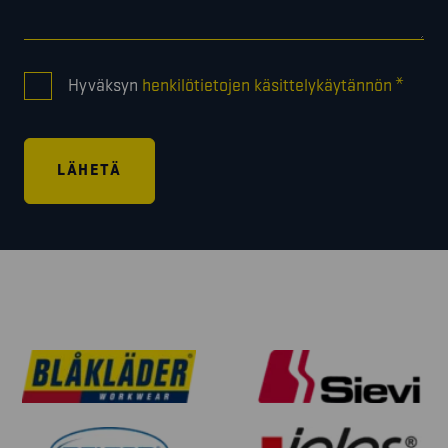
CONSENT
*
Hyväksyn
henkilötietojen käsittelykäytännön
*