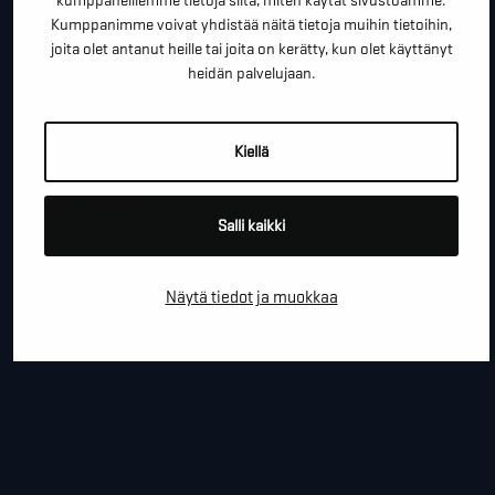
kumppaneillemme tietoja siitä, miten käytät sivustoamme.
*
SÄHKÖPOSTI
Kumppanimme voivat yhdistää näitä tietoja muihin tietoihin,
joita olet antanut heille tai joita on kerätty, kun olet käyttänyt
heidän palvelujaan.
YRITYS
Kiellä
PAIKKAKUNTA
Salli kaikki
Näytä tiedot ja muokkaa
VIESTI