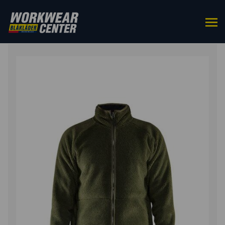
ETUSIVU
/
YLÄOSAT
/
TYÖTAKIT
/ PILÈ-TAKKI