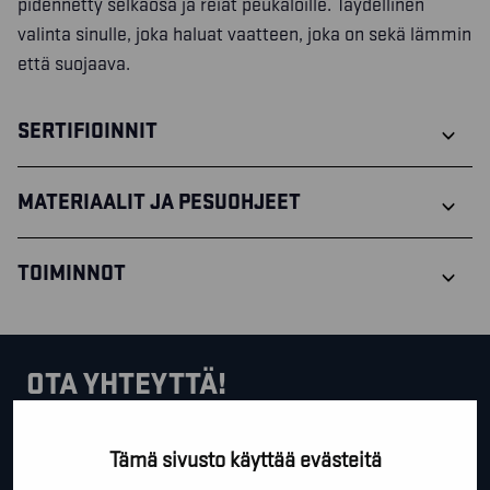
pidennetty selkäosa ja reiät peukaloille. Täydellinen
valinta sinulle, joka haluat vaatteen, joka on sekä lämmin
että suojaava.
SERTIFIOINNIT
MATERIAALIT JA PESUOHJEET
TOIMINNOT
OTA YHTEYTTÄ!
Tällä lomakkeella voit kysyä lisäinfoa, pyytää ilmaista
Tämä sivusto käyttää evästeitä
kartoituskäyntiä tai ihan vain lähettää lämpimiä