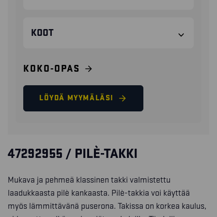
KOOT
KOKO-OPAS
LÖYDÄ MYYMÄLÄSI
47292955 / PILÈ-TAKKI
Mukava ja pehmeä klassinen takki valmistettu
laadukkaasta pilè kankaasta. Pilè-takkia voi käyttää
myös lämmittävänä puserona. Takissa on korkea kaulus,