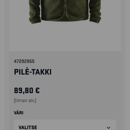
47292955
PILÈ-TAKKI
89,80
€
(Ilman alv.)
VÄRI