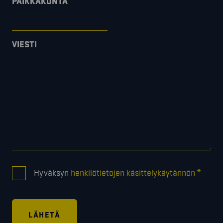
PAIKKAKUNTA
VIESTI
CONSENT
*
Hyväksyn
henkilötietojen käsittelykäytännön
*