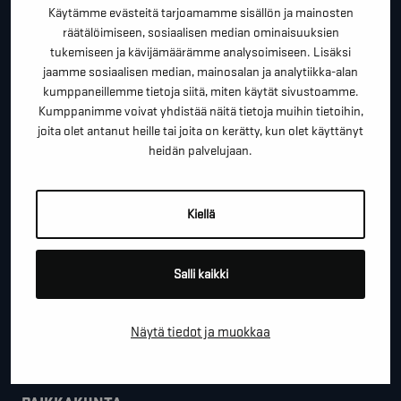
terveisiä!
Käytämme evästeitä tarjoamamme sisällön ja mainosten
räätälöimiseen, sosiaalisen median ominaisuuksien
*
"
" näyttää pakolliset kentät
tukemiseen ja kävijämäärämme analysoimiseen. Lisäksi
jaamme sosiaalisen median, mainosalan ja analytiikka-alan
*
ETUNIMI SUKUNIMI
kumppaneillemme tietoja siitä, miten käytät sivustoamme.
Kumppanimme voivat yhdistää näitä tietoja muihin tietoihin,
joita olet antanut heille tai joita on kerätty, kun olet käyttänyt
heidän palvelujaan.
*
PUHELINNUMERO
Kiellä
*
SÄHKÖPOSTI
Salli kaikki
YRITYS
Näytä tiedot ja muokkaa