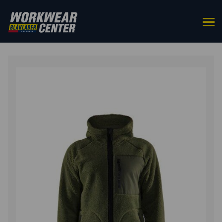
ETUSIVU
/
YLÄOSAT
/
TYÖTAKIT
/ PILÈ-TAKKI
HUPULLA