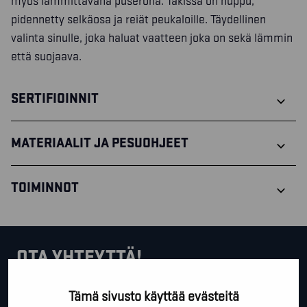
myös lämmittävänä puserona. Takissa on huppu,
pidennetty selkäosa ja reiät peukaloille. Täydellinen
valinta sinulle, joka haluat vaatteen joka on sekä lämmin
että suojaava.
SERTIFIOINNIT
MATERIAALIT JA PESUOHJEET
TOIMINNOT
OTA YHTEYTTÄ!
Tällä lomakkeella voit kysyä lisäinfoa, pyytää ilmaista
Tämä sivusto käyttää evästeitä