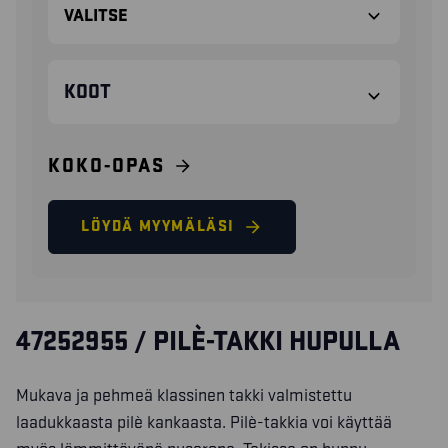
KOOT
KOKO-OPAS
LÖYDÄ MYYMÄLÄSI
47252955 / PILÈ-TAKKI HUPULLA
Mukava ja pehmeä klassinen takki valmistettu
laadukkaasta pilè kankaasta. Pilè-takkia voi käyttää