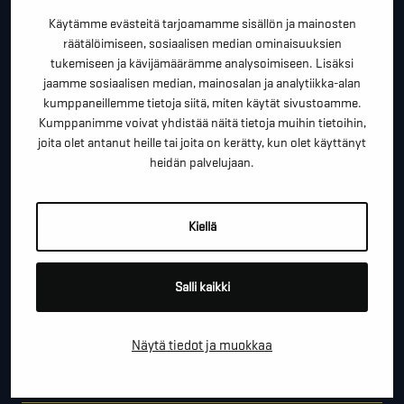
kartoituskäyntiä tai ihan vain lähettää lämpimiä
Käytämme evästeitä tarjoamamme sisällön ja mainosten
terveisiä!
räätälöimiseen, sosiaalisen median ominaisuuksien
tukemiseen ja kävijämäärämme analysoimiseen. Lisäksi
*
"
" näyttää pakolliset kentät
jaamme sosiaalisen median, mainosalan ja analytiikka-alan
kumppaneillemme tietoja siitä, miten käytät sivustoamme.
*
ETUNIMI SUKUNIMI
Kumppanimme voivat yhdistää näitä tietoja muihin tietoihin,
joita olet antanut heille tai joita on kerätty, kun olet käyttänyt
heidän palvelujaan.
*
PUHELINNUMERO
Kiellä
*
SÄHKÖPOSTI
Salli kaikki
Näytä tiedot ja muokkaa
YRITYS