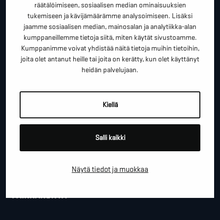
*
"
" näyttää pakolliset kentät
räätälöimiseen, sosiaalisen median ominaisuuksien
tukemiseen ja kävijämäärämme analysoimiseen. Lisäksi
*
ETUNIMI SUKUNIMI
jaamme sosiaalisen median, mainosalan ja analytiikka-alan
kumppaneillemme tietoja siitä, miten käytät sivustoamme.
Kumppanimme voivat yhdistää näitä tietoja muihin tietoihin,
joita olet antanut heille tai joita on kerätty, kun olet käyttänyt
*
PUHELINNUMERO
heidän palvelujaan.
Kiellä
*
SÄHKÖPOSTI
Salli kaikki
YRITYS
Näytä tiedot ja muokkaa
PAIKKAKUNTA