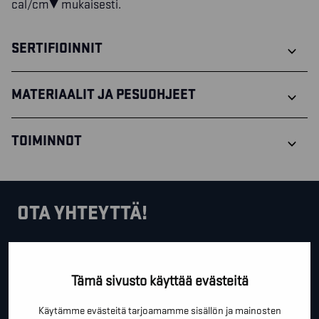
cal/cm² mukaisesti.
SERTIFIOINNIT
MATERIAALIT JA PESUOHJEET
TOIMINNOT
OTA YHTEYTTÄ!
Tällä lomakkeella voit kysyä lisäinfoa, pyytää ilmaista
kartoituskäyntiä tai ihan vain lähettää lämpimiä
Tämä sivusto käyttää evästeitä
terveisiä!
Käytämme evästeitä tarjoamamme sisällön ja mainosten