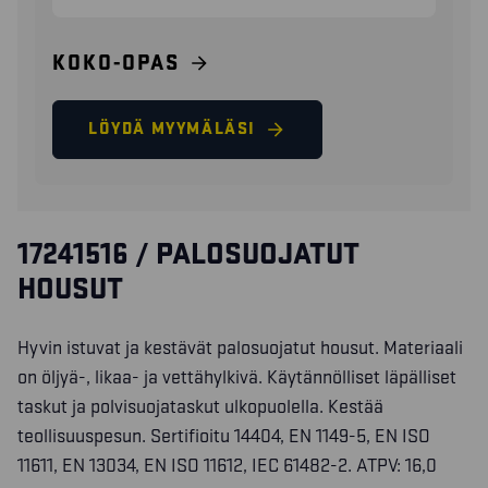
KOKO-OPAS
LÖYDÄ MYYMÄLÄSI
17241516 / PALOSUOJATUT
HOUSUT
Hyvin istuvat ja kestävät palosuojatut housut. Materiaali
on öljyä-, likaa- ja vettähylkivä. Käytännölliset läpälliset
taskut ja polvisuojataskut ulkopuolella. Kestää
teollisuuspesun. Sertifioitu 14404, EN 1149-5, EN ISO
11611, EN 13034, EN ISO 11612, IEC 61482-2. ATPV: 16,0