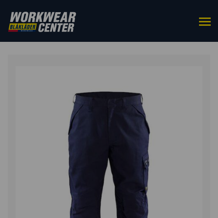
ETUSIVU
/
ALAOSAT
/
TYÖHOUSUT
/ PALOSUOJATUT
HOUSUT