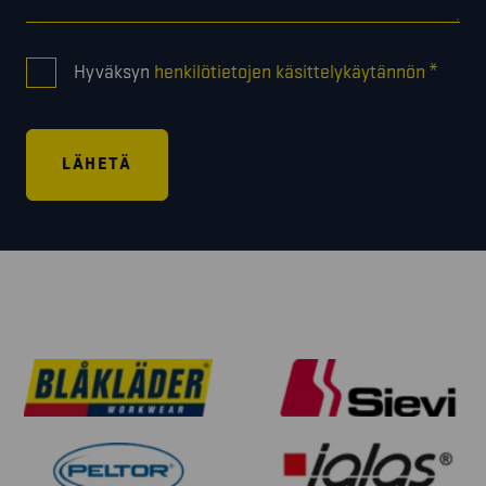
CONSENT
*
Hyväksyn
henkilötietojen käsittelykäytännön
*