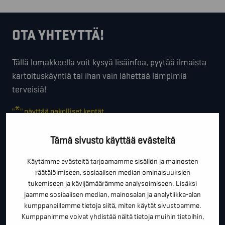
OTA YHTEYTTÄ!
Tällä lomakkeella voit kysyä lisäinfoa, pyytää ilmaista
kartoituskäyntiä tai ihan vain lähettää lämpimiä
terveisiä!
*
"
" näyttää pakolliset kentät
*
ETUNIMI SUKUNIMI
Tämä sivusto käyttää evästeitä
Käytämme evästeitä tarjoamamme sisällön ja mainosten
räätälöimiseen, sosiaalisen median ominaisuuksien
*
PUHELINNUMERO
tukemiseen ja kävijämäärämme analysoimiseen. Lisäksi
jaamme sosiaalisen median, mainosalan ja analytiikka-alan
kumppaneillemme tietoja siitä, miten käytät sivustoamme.
Kumppanimme voivat yhdistää näitä tietoja muihin tietoihin,
*
SÄHKÖPOSTI