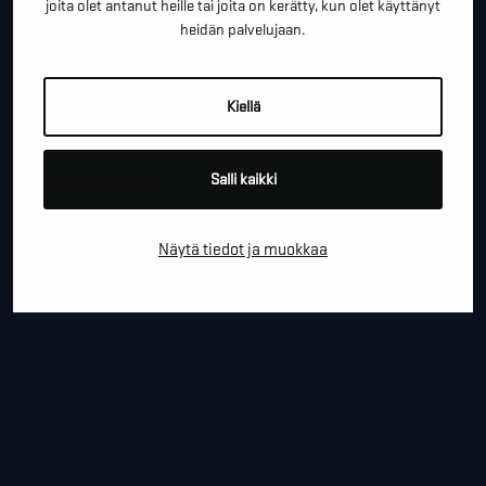
joita olet antanut heille tai joita on kerätty, kun olet käyttänyt
heidän palvelujaan.
YRITYS
Kiellä
Salli kaikki
PAIKKAKUNTA
Näytä tiedot ja muokkaa
VIESTI