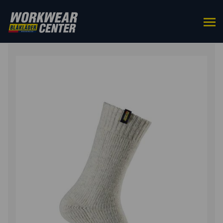
ETUSIVU
/
ASUSTEET
/
SUKAT
/ PAKSU VILLASUKKA