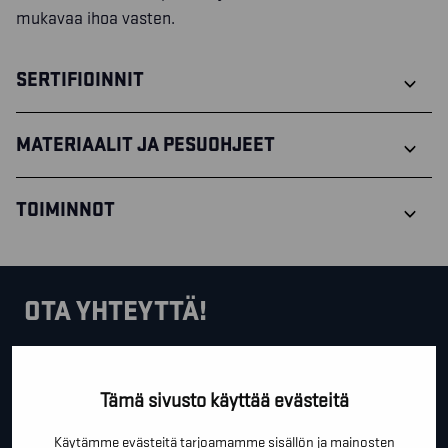
mukavaa ihoa vasten.
SERTIFIOINNIT
MATERIAALIT JA PESUOHJEET
TOIMINNOT
OTA YHTEYTTÄ!
Tällä lomakkeella voit kysyä lisäinfoa, pyytää ilmaista
kartoituskäyntiä tai ihan vain lähettää lämpimiä
Tämä sivusto käyttää evästeitä
terveisiä!
Käytämme evästeitä tarjoamamme sisällön ja mainosten