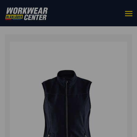
ETUSIVU
/
YLÄOSAT
/
TYÖLIIVIT
/ NAISTEN
SOFTSHELL-LIIVI