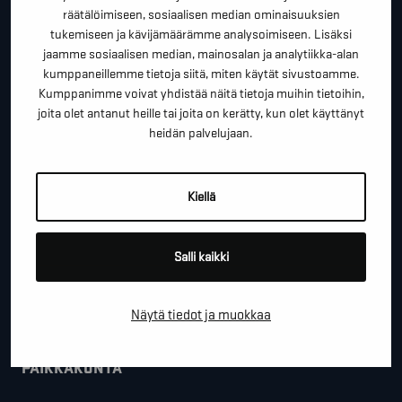
*
"
" näyttää pakolliset kentät
räätälöimiseen, sosiaalisen median ominaisuuksien
tukemiseen ja kävijämäärämme analysoimiseen. Lisäksi
*
ETUNIMI SUKUNIMI
jaamme sosiaalisen median, mainosalan ja analytiikka-alan
kumppaneillemme tietoja siitä, miten käytät sivustoamme.
Kumppanimme voivat yhdistää näitä tietoja muihin tietoihin,
joita olet antanut heille tai joita on kerätty, kun olet käyttänyt
*
PUHELINNUMERO
heidän palvelujaan.
Kiellä
*
SÄHKÖPOSTI
Salli kaikki
YRITYS
Näytä tiedot ja muokkaa
PAIKKAKUNTA