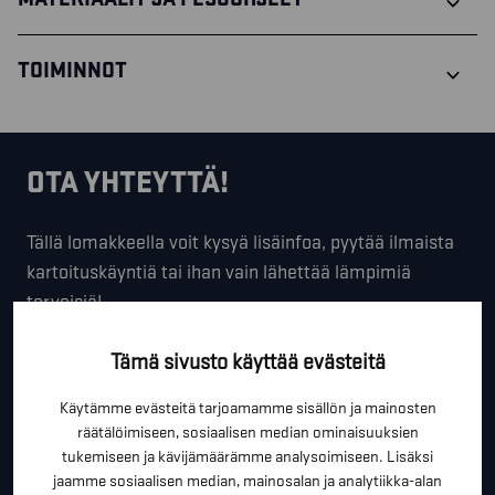
TOIMINNOT
OTA YHTEYTTÄ!
Tällä lomakkeella voit kysyä lisäinfoa, pyytää ilmaista
kartoituskäyntiä tai ihan vain lähettää lämpimiä
terveisiä!
*
"
" näyttää pakolliset kentät
Tämä sivusto käyttää evästeitä
*
ETUNIMI SUKUNIMI
Käytämme evästeitä tarjoamamme sisällön ja mainosten
räätälöimiseen, sosiaalisen median ominaisuuksien
tukemiseen ja kävijämäärämme analysoimiseen. Lisäksi
jaamme sosiaalisen median, mainosalan ja analytiikka-alan