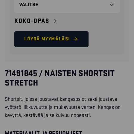
KOKO-OPAS
LÖYDÄ MYYMÄLÄSI
71491845 / NAISTEN SHORTSIT
STRETCH
Shortsit, joissa joustavat kangasosiot sekä joustava
vyötärö liikkuvuutta ja mukavuutta varten. Kangas on
kevyttä, kestävää ja se kuivuu nopeasti.
MATERIAALIT JA PESUOHJEET