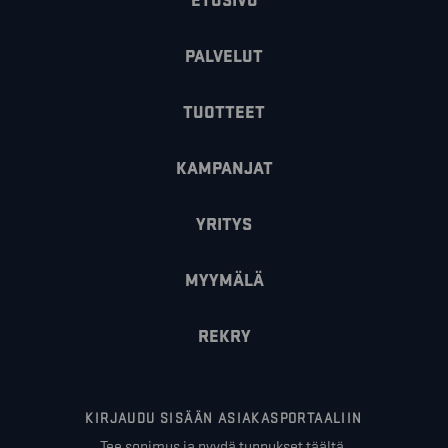
ETUSIVU
PALVELUT
TUOTTEET
KAMPANJAT
YRITYS
MYYMÄLÄ
REKRY
KIRJAUDU SISÄÄN ASIAKASPORTAALIIN
Tee sopimus ja pyydä tunnukset täältä.