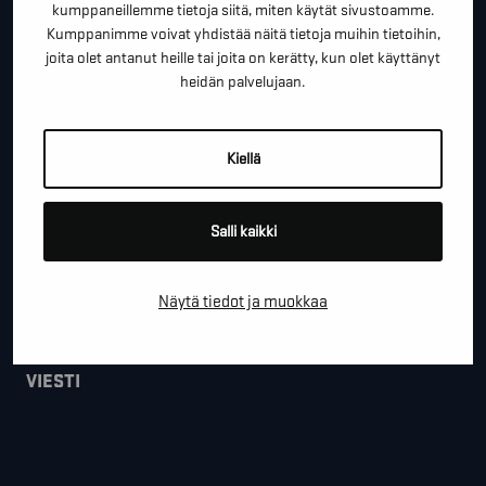
*
PUHELINNUMERO
kumppaneillemme tietoja siitä, miten käytät sivustoamme.
Kumppanimme voivat yhdistää näitä tietoja muihin tietoihin,
joita olet antanut heille tai joita on kerätty, kun olet käyttänyt
heidän palvelujaan.
*
SÄHKÖPOSTI
Kiellä
YRITYS
Salli kaikki
PAIKKAKUNTA
Näytä tiedot ja muokkaa
VIESTI