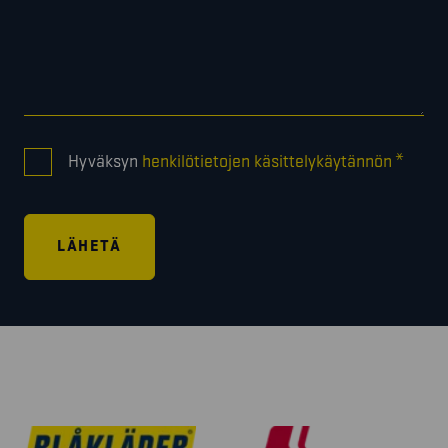
CONSENT
*
Hyväksyn
henkilötietojen käsittelykäytännön
*