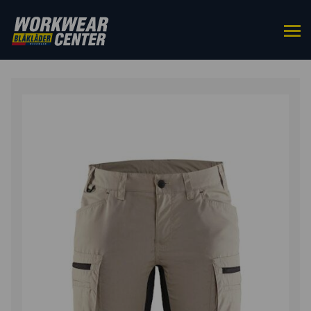
ETUSIVU
/
ALAOSAT
/
SHORTSIT
/ NAISTEN
SHORTSIT STRETCH