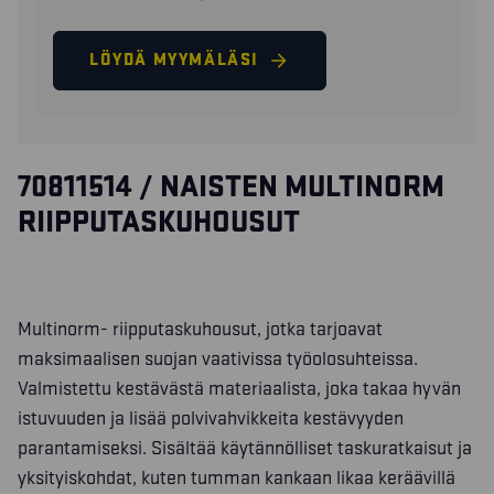
LÖYDÄ MYYMÄLÄSI
70811514 / NAISTEN MULTINORM
RIIPPUTASKUHOUSUT
Multinorm- riipputaskuhousut, jotka tarjoavat
maksimaalisen suojan vaativissa työolosuhteissa.
Valmistettu kestävästä materiaalista, joka takaa hyvän
istuvuuden ja lisää polvivahvikkeita kestävyyden
parantamiseksi. Sisältää käytännölliset taskuratkaisut ja
yksityiskohdat, kuten tumman kankaan likaa keräävillä