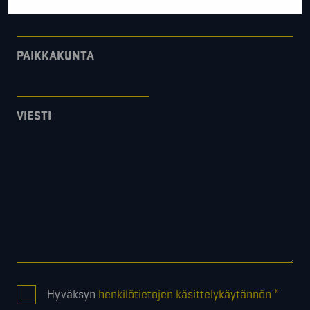
PAIKKAKUNTA
VIESTI
CONSENT
*
Hyväksyn
henkilötietojen käsittelykäytännön
*