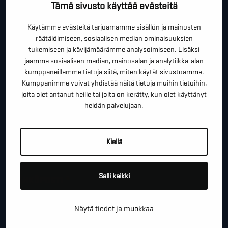
Tämä sivusto käyttää evästeitä
Tällä lomakkeella voit kysyä lisäinfoa, pyytää ilmaista
Käytämme evästeitä tarjoamamme sisällön ja mainosten
kartoituskäyntiä tai ihan vain lähettää lämpimiä
räätälöimiseen, sosiaalisen median ominaisuuksien
terveisiä!
tukemiseen ja kävijämäärämme analysoimiseen. Lisäksi
jaamme sosiaalisen median, mainosalan ja analytiikka-alan
*
"
" näyttää pakolliset kentät
kumppaneillemme tietoja siitä, miten käytät sivustoamme.
Kumppanimme voivat yhdistää näitä tietoja muihin tietoihin,
*
ETUNIMI SUKUNIMI
joita olet antanut heille tai joita on kerätty, kun olet käyttänyt
heidän palvelujaan.
*
PUHELINNUMERO
Kiellä
Salli kaikki
*
SÄHKÖPOSTI
Näytä tiedot ja muokkaa
YRITYS