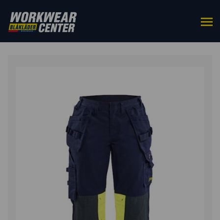
ETUSIVU
/
ALAOSAT
/
TYÖHOUSUT
/ NAISTEN
MULTINORM RIIPPUTASKUHOUSUT