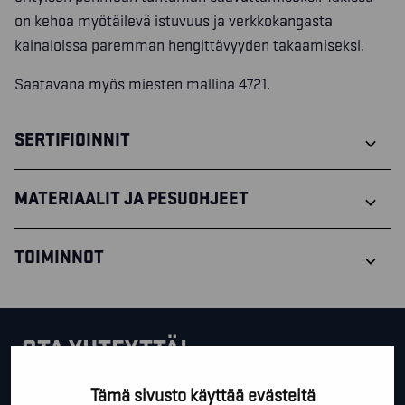
on kehoa myötäilevä istuvuus ja verkkokangasta
kainaloissa paremman hengittävyyden takaamiseksi.
Saatavana myös miesten mallina 4721.
SERTIFIOINNIT
MATERIAALIT JA PESUOHJEET
TOIMINNOT
OTA YHTEYTTÄ!
Tämä sivusto käyttää evästeitä
Tällä lomakkeella voit kysyä lisäinfoa, pyytää ilmaista