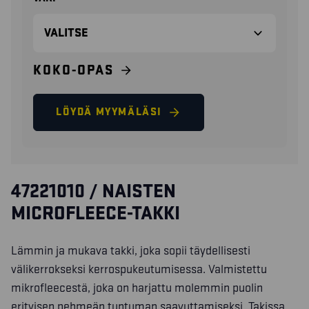
KOKO-OPAS
LÖYDÄ MYYMÄLÄSI
47221010 / NAISTEN
MICROFLEECE-TAKKI
Lämmin ja mukava takki, joka sopii täydellisesti
välikerrokseksi kerrospukeutumisessa. Valmistettu
mikrofleecestä, joka on harjattu molemmin puolin
erityisen pehmeän tuntuman saavuttamiseksi. Takissa