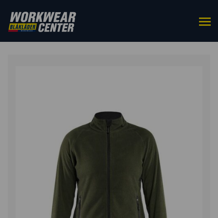
ETUSIVU
/
YLÄOSAT
/
TYÖTAKIT
/ NAISTEN
MICROFLEECE-TAKKI