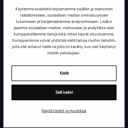
kartoituskäyntiä tai ihan vain lähettää lämpimiä
Käytämme evästeitä tarjoamamme sisällön ja mainosten
terveisiä!
räätälöimiseen, sosiaalisen median ominaisuuksien
tukemiseen ja kävijämäärämme analysoimiseen. Lisäksi
*
"
" näyttää pakolliset kentät
jaamme sosiaalisen median, mainosalan ja analytiikka-alan
kumppaneillemme tietoja siitä, miten käytät sivustoamme.
*
ETUNIMI SUKUNIMI
Kumppanimme voivat yhdistää näitä tietoja muihin tietoihin,
joita olet antanut heille tai joita on kerätty, kun olet käyttänyt
heidän palvelujaan.
*
PUHELINNUMERO
Kiellä
*
SÄHKÖPOSTI
Salli kaikki
Näytä tiedot ja muokkaa
YRITYS