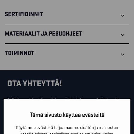
SERTIFIOINNIT
MATERIAALIT JA PESUOHJEET
TOIMINNOT
OTA YHTEYTTÄ!
Tällä lomakkeella voit kysyä lisäinfoa, pyytää ilmaista
kartoituskäyntiä tai ihan vain lähettää lämpimiä
Tämä sivusto käyttää evästeitä
terveisiä!
*
Käytämme evästeitä tarjoamamme sisällön ja mainosten
"
" näyttää pakolliset kentät