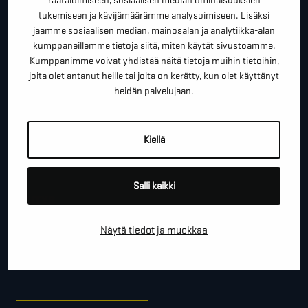
räätälöimiseen, sosiaalisen median ominaisuuksien
tukemiseen ja kävijämäärämme analysoimiseen. Lisäksi
*
ETUNIMI SUKUNIMI
jaamme sosiaalisen median, mainosalan ja analytiikka-alan
kumppaneillemme tietoja siitä, miten käytät sivustoamme.
Kumppanimme voivat yhdistää näitä tietoja muihin tietoihin,
joita olet antanut heille tai joita on kerätty, kun olet käyttänyt
*
PUHELINNUMERO
heidän palvelujaan.
*
Kiellä
SÄHKÖPOSTI
Salli kaikki
YRITYS
Näytä tiedot ja muokkaa
PAIKKAKUNTA