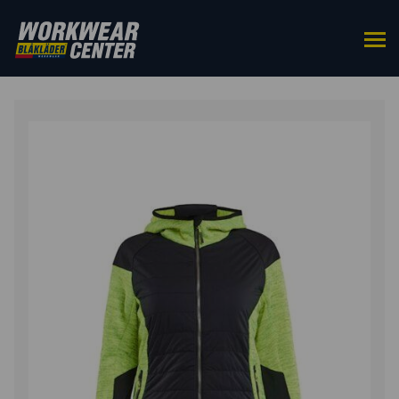
ETUSIVU
/
YLÄOSAT
/
TYÖTAKIT
/ NAISTEN
HYBRIDITAKKI