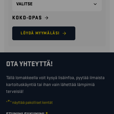
KOKO-OPAS
LÖYDÄ MYYMÄLÄSI
OTA YHTEYTTÄ!
Tällä lomakkeella voit kysyä lisäinfoa, pyytää ilmaista
kartoituskäyntiä tai ihan vain lähettää lämpimiä
terveisiä!
*
"
" näyttää pakolliset kentät
*