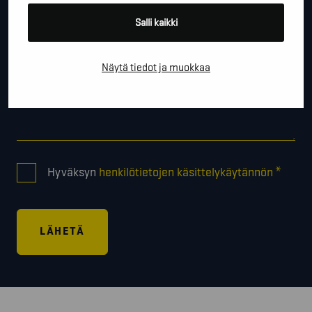
Salli kaikki
Näytä tiedot ja muokkaa
CONSENT
*
Hyväksyn
henkilötietojen käsittelykäytännön
*