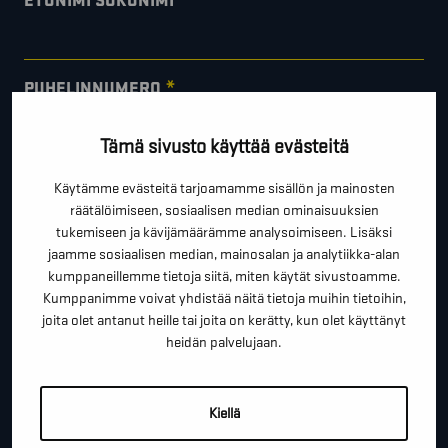
ETUNIMI SUKUNIMI
*
PUHELINNUMERO
Tämä sivusto käyttää evästeitä
*
SÄHKÖPOSTI
Käytämme evästeitä tarjoamamme sisällön ja mainosten
räätälöimiseen, sosiaalisen median ominaisuuksien
tukemiseen ja kävijämäärämme analysoimiseen. Lisäksi
jaamme sosiaalisen median, mainosalan ja analytiikka-alan
YRITYS
kumppaneillemme tietoja siitä, miten käytät sivustoamme.
Kumppanimme voivat yhdistää näitä tietoja muihin tietoihin,
joita olet antanut heille tai joita on kerätty, kun olet käyttänyt
heidän palvelujaan.
PAIKKAKUNTA
Kiellä
VIESTI