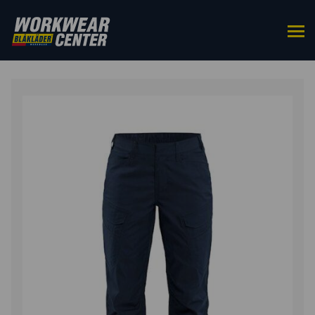
ETUSIVU
/
ALAOSAT
/
TYÖHOUSUT
/ NAISTEN
HOUSUT STRETCH