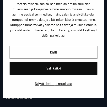
*
"
" näyttää pakolliset kentät
räätälöimiseen, sosiaalisen median ominaisuuksien
tukemiseen ja kävijämäärämme analysoimiseen. Lisäksi
*
ETUNIMI SUKUNIMI
jaamme sosiaalisen median, mainosalan ja analytiikka-alan
kumppaneillemme tietoja siitä, miten käytät sivustoamme.
Kumppanimme voivat yhdistää näitä tietoja muihin tietoihin,
joita olet antanut heille tai joita on kerätty, kun olet käyttänyt
*
PUHELINNUMERO
heidän palvelujaan.
Kiellä
*
SÄHKÖPOSTI
Salli kaikki
YRITYS
Näytä tiedot ja muokkaa
PAIKKAKUNTA