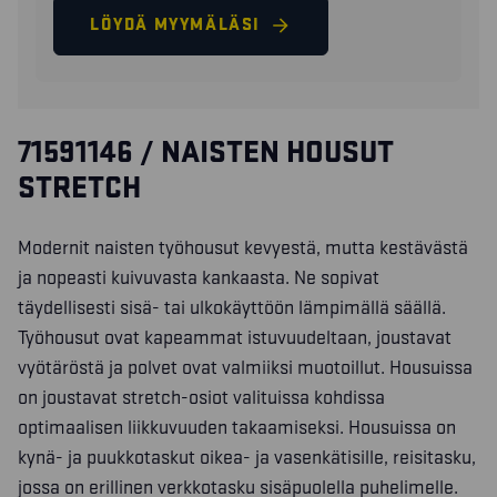
LÖYDÄ MYYMÄLÄSI
71591146 / NAISTEN HOUSUT
STRETCH
Modernit naisten työhousut kevyestä, mutta kestävästä
ja nopeasti kuivuvasta kankaasta. Ne sopivat
täydellisesti sisä- tai ulkokäyttöön lämpimällä säällä.
Työhousut ovat kapeammat istuvuudeltaan, joustavat
vyötäröstä ja polvet ovat valmiiksi muotoillut. Housuissa
on joustavat stretch-osiot valituissa kohdissa
optimaalisen liikkuvuuden takaamiseksi. Housuissa on
kynä- ja puukkotaskut oikea- ja vasenkätisille, reisitasku,
jossa on erillinen verkkotasku sisäpuolella puhelimelle.