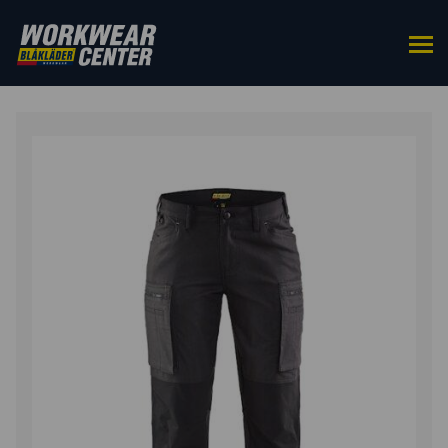
ETUSIVU
/
ALAOSAT
/
TYÖHOUSUT
/ NAISTEN
HOUSUT STRETCH