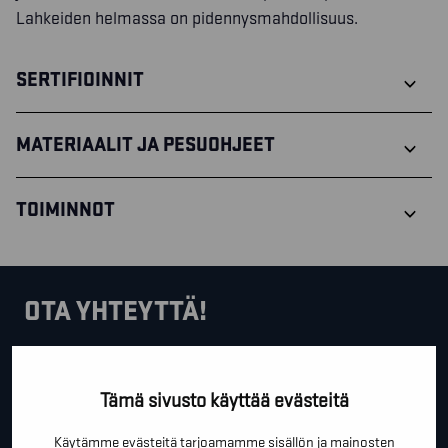
Lahkeiden helmassa on pidennysmahdollisuus.
SERTIFIOINNIT
MATERIAALIT JA PESUOHJEET
TOIMINNOT
OTA YHTEYTTÄ!
Tällä lomakkeella voit kysyä lisäinfoa, pyytää ilmaista
kartoituskäyntiä tai ihan vain lähettää lämpimiä
Tämä sivusto käyttää evästeitä
terveisiä!
Käytämme evästeitä tarjoamamme sisällön ja mainosten