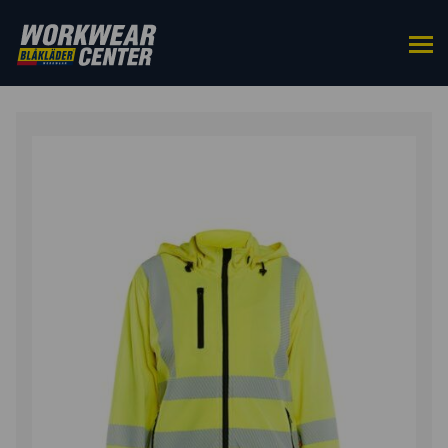
ETUSIVU
/
YLÄOSAT
/
COLLEGEPAIDAT
/ NAISTEN
HIGHVIS HUPPARI IRROTETTAVALLA HUPULLA