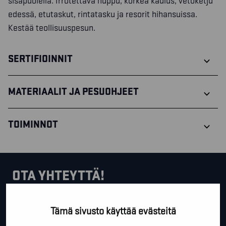
sisäpuolella. Irrotettava huppu, korkea kaulus, vetoketju
edessä, etutaskut, rintatasku ja resorit hihansuissa.
Kestää teollisuuspesun.
SERTIFIOINNIT
MATERIAALIT JA PESUOHJEET
TOIMINNOT
OTA YHTEYTTÄ!
Tällä lomakkeella voit kysyä lisäinfoa, pyytää ilmaista
Tämä sivusto käyttää evästeitä
kartoituskäyntiä tai ihan vain lähettää lämpimiä