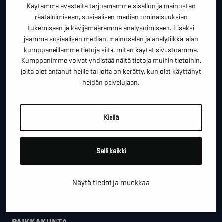
terveisiä!
Käytämme evästeitä tarjoamamme sisällön ja mainosten
räätälöimiseen, sosiaalisen median ominaisuuksien
*
"
" näyttää pakolliset kentät
tukemiseen ja kävijämäärämme analysoimiseen. Lisäksi
jaamme sosiaalisen median, mainosalan ja analytiikka-alan
*
ETUNIMI SUKUNIMI
kumppaneillemme tietoja siitä, miten käytät sivustoamme.
Kumppanimme voivat yhdistää näitä tietoja muihin tietoihin,
joita olet antanut heille tai joita on kerätty, kun olet käyttänyt
heidän palvelujaan.
*
PUHELINNUMERO
Kiellä
*
SÄHKÖPOSTI
Salli kaikki
YRITYS
Näytä tiedot ja muokkaa
PAIKKAKUNTA