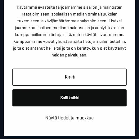
kartoituskäyntiä tai ihan vain lähettää lämpimiä
Käytämme evästeitä tarjoamamme sisällön ja mainosten
terveisiä!
räätälöimiseen, sosiaalisen median ominaisuuksien
*
tukemiseen ja kävijämäärämme analysoimiseen. Lisäksi
"
" näyttää pakolliset kentät
jaamme sosiaalisen median, mainosalan ja analytiikka-alan
kumppaneillemme tietoja siitä, miten käytät sivustoamme.
*
ETUNIMI SUKUNIMI
Kumppanimme voivat yhdistää näitä tietoja muihin tietoihin,
joita olet antanut heille tai joita on kerätty, kun olet käyttänyt
heidän palvelujaan.
*
PUHELINNUMERO
Kiellä
*
SÄHKÖPOSTI
Salli kaikki
Näytä tiedot ja muokkaa
YRITYS