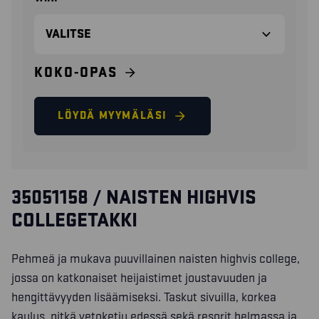
KOKO-OPAS
LÖYDÄ MYYMÄLÄSI
35051158 / NAISTEN HIGHVIS
COLLEGETAKKI
Pehmeä ja mukava puuvillainen naisten highvis college,
jossa on katkonaiset heijaistimet joustavuuden ja
hengittävyyden lisäämiseksi. Taskut sivuilla, korkea
kaulus, pitkä vetoketju edessä sekä resorit helmassa ja