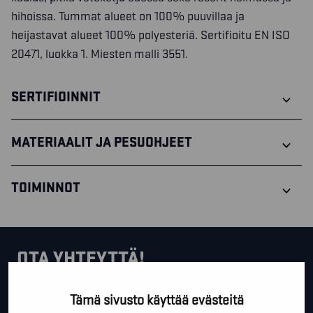
hihoissa. Tummat alueet on 100% puuvillaa ja
heijastavat alueet 100% polyesteriä. Sertifioitu EN ISO
20471, luokka 1. Miesten malli 3551.
SERTIFIOINNIT
MATERIAALIT JA PESUOHJEET
TOIMINNOT
OTA YHTEYTTÄ!
Tällä lomakkeella voit kysyä lisäinfoa, pyytää ilmaista
Tämä sivusto käyttää evästeitä