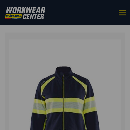
ETUSIVU
/
YLÄOSAT
/
COLLEGEPAIDAT
/ NAISTEN
HIGHVIS COLLEGETAKKI