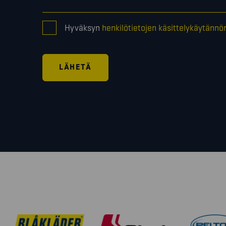
CONSENT
Hyväksyn
henkilötietojen käsittelykäytännö
*