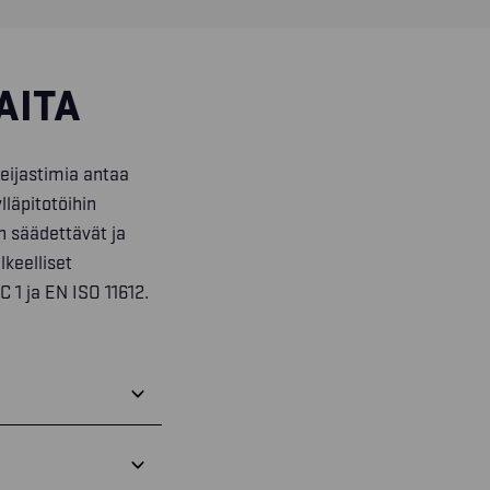
AITA
heijastimia antaa
lläpitotöihin
n säädettävät ja
lkeelliset
C 1 ja EN ISO 11612.