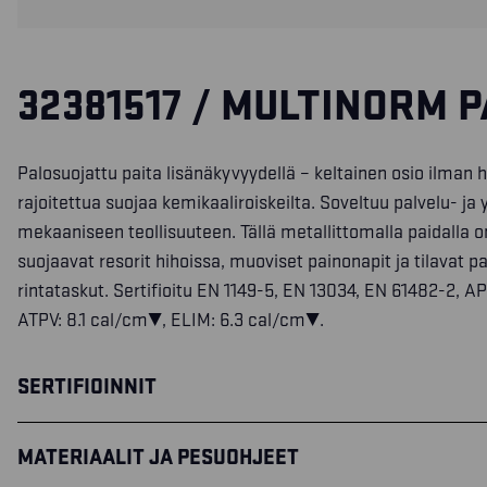
32381517 / MULTINORM P
Palosuojattu paita lisänäkyvyydellä – keltainen osio ilman 
rajoitettua suojaa kemikaaliroiskeilta. Soveltuu palvelu- ja y
mekaaniseen teollisuuteen. Tällä metallittomalla paidalla o
suojaavat resorit hihoissa, muoviset painonapit ja tilavat pa
rintataskut. Sertifioitu EN 1149-5, EN 13034, EN 61482-2, AP
ATPV: 8.1 cal/cm², ELIM: 6.3 cal/cm².
SERTIFIOINNIT
MATERIAALIT JA PESUOHJEET