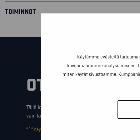
TOIMINNOT
Käytämme evästeitä tarjoamamm
kävijämäärämme analysoimiseen. Lis
miten käytät sivustoamme. Kumppanimme v
OTA YHTEYTTÄ
Tällä lomakkeella voit kysyä lisäinfoa, pyytää ilmai
vain lähettää lämpimiä terveisiä!
*
"
" näyttää pakolliset kentät