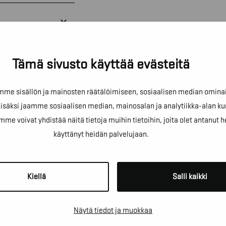
Tämä sivusto käyttää evästeitä
e sisällön ja mainosten räätälöimiseen, sosiaalisen median omina
äksi jaamme sosiaalisen median, mainosalan ja analytiikka-alan ku
oivat yhdistää näitä tietoja muihin tietoihin, joita olet antanut heill
!
käyttänyt heidän palvelujaan.
sta kartoituskäyntiä tai ihan
Kiellä
Salli kaikki
Näytä tiedot ja muokkaa