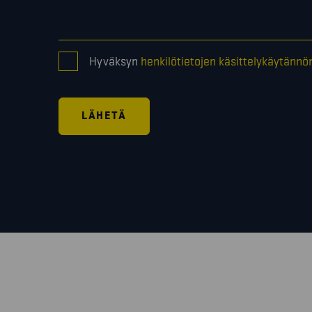
CONSENT
Hyväksyn
henkilötietojen käsittelykäytännö
*