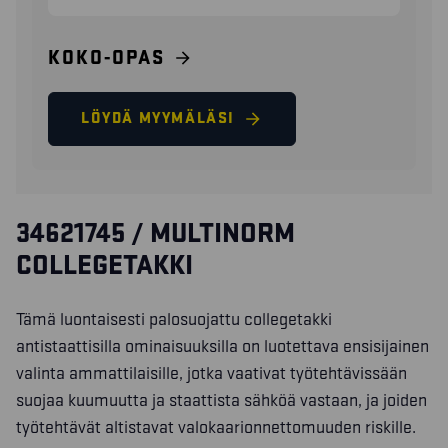
KOKO-OPAS
LÖYDÄ MYYMÄLÄSI
34621745 / MULTINORM
COLLEGETAKKI
Tämä luontaisesti palosuojattu collegetakki
antistaattisilla ominaisuuksilla on luotettava ensisijainen
valinta ammattilaisille, jotka vaativat työtehtävissään
suojaa kuumuutta ja staattista sähköä vastaan, ja joiden
työtehtävät altistavat valokaarionnettomuuden riskille.