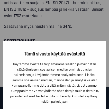
antistaattinen suojaus, EN ISO 20471 – huomioluokitus,
EN ISO 11612 – suojaus lämpöä ja liekkiä vastaan. Siniset
osiot 1762 materiaalia.
Saatavana myös naisten mallina 3472.
SERTIFIOINNIT
Tämä sivusto käyttää evästeitä
MATERIAALIT JA PESUOHJEET
Käytämme evästeitä tarjoamamme sisällön ja mainosten
räätälöimiseen, sosiaalisen median ominaisuuksien
TOIMINNOT
tukemiseen ja kävijämäärämme analysoimiseen. Lisäksi
jaamme sosiaalisen median, mainosalan ja analytiikka-alan
kumppaneillemme tietoja siitä, miten käytät sivustoamme.
Kumppanimme voivat yhdistää näitä tietoja muihin tietoihin,
OTA YHTEYTTÄ!
joita olet antanut heille tai joita on kerätty, kun olet käyttänyt
heidän palvelujaan.