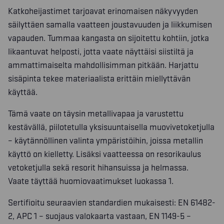
Katkoheijastimet tarjoavat erinomaisen näkyvyyden
säilyttäen samalla vaatteen joustavuuden ja liikkumisen
vapauden. Tummaa kangasta on sijoitettu kohtiin, jotka
likaantuvat helposti, jotta vaate näyttäisi siistiltä ja
ammattimaiselta mahdollisimman pitkään. Harjattu
sisäpinta tekee materiaalista erittäin miellyttävän
käyttää.
Tämä vaate on täysin metallivapaa ja varustettu
kestävällä, piilotetulla yksisuuntaisella muovivetoketjulla
– käytännöllinen valinta ympäristöihin, joissa metallin
käyttö on kielletty. Lisäksi vaatteessa on resorikaulus
vetoketjulla sekä resorit hihansuissa ja helmassa.
Vaate täyttää huomiovaatimukset luokassa 1.
Sertifioitu seuraavien standardien mukaisesti: EN 61482-
2, APC 1 – suojaus valokaarta vastaan, EN 1149-5 –