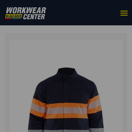
ETUSIVU
/
YLÄOSAT
/
COLLEGEPAIDAT
/ MULTINORM
COLLEGETAKKI