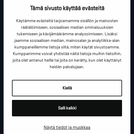
OTA YHTEYTTÄ!
Tämä sivusto käyttää evästeitä
Tällä lomakkeella voit kysyä lisäinfoa, pyytää ilmaista
Käytämme evästeitä tarjoamamme sisällön ja mainosten
räätälöimiseen, sosiaalisen median ominaisuuksien
kartoituskäyntiä tai ihan vain lähettää lämpimiä
tukemiseen ja kävijämäärämme analysoimiseen. Lisäksi
terveisiä!
jaamme sosiaalisen median, mainosalan ja analytiikka-alan
kumppaneillemme tietoja siitä, miten käytät sivustoamme.
*
"
" näyttää pakolliset kentät
Kumppanimme voivat yhdistää näitä tietoja muihin tietoihin,
joita olet antanut heille tai joita on kerätty, kun olet käyttänyt
*
ETUNIMI SUKUNIMI
heidän palvelujaan.
Kiellä
*
PUHELINNUMERO
Salli kaikki
*
SÄHKÖPOSTI
Näytä tiedot ja muokkaa