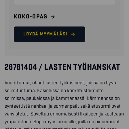
KOKO-OPAS
LÖYDÄ MYYMÄLÄSI
28781404 / LASTEN TYÖHANSKAT
Vuorittomat, ohuet lasten työkäsineet, joissa on hyvä
sormituntuma. Käsineissä on kosketustoiminto
sormissa, peukalossa ja kämmenessä. Kämmenosa on
synteettistä nahkaa, ja sormenpäät sekä etusormi ovat
vahvistetut. Soveltuu erinomaisesti likaiseen ja kosteaan
ympäristöön. Sopii myös aikuisille, joilla on pienemmät