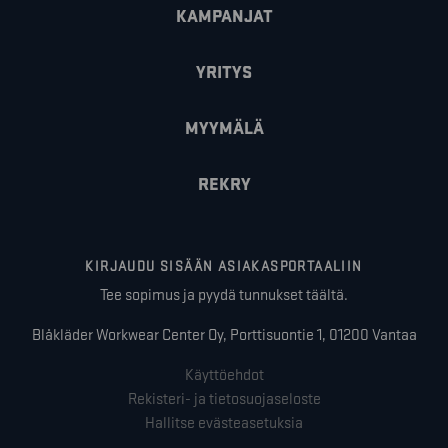
KAMPANJAT
YRITYS
MYYMÄLÄ
REKRY
KIRJAUDU SISÄÄN ASIAKASPORTAALIIN
Tee sopimus ja pyydä tunnukset täältä.
Blåkläder Workwear Center Oy, Porttisuontie 1, 01200 Vantaa
Käyttöehdot
Rekisteri- ja tietosuojaseloste
Hallitse evästeasetuksia