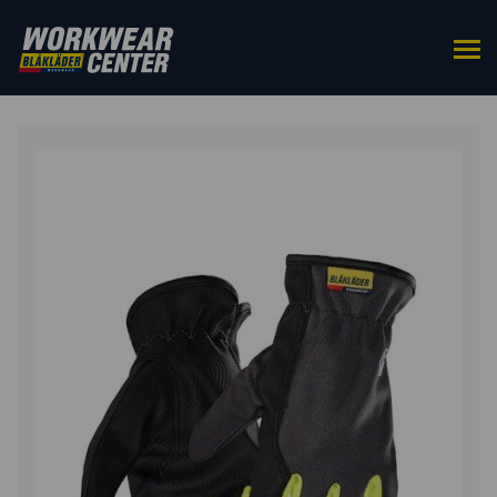
ETUSIVU
/
HANSKAT
/
TYÖKÄSINEET
YLEISTÖIHIN
/ LASTEN TYÖHANSKAT