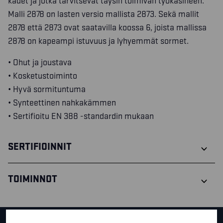
kädet ja jotka tarvitsevat täysin toimivan työkäsineen.
Malli 2878 on lasten versio mallista 2873. Sekä mallit
2878 että 2873 ovat saatavilla koossa 6, joista mallissa
2878 on kapeampi istuvuus ja lyhyemmät sormet.
• Ohut ja joustava
• Kosketustoiminto
• Hyvä sormituntuma
• Synteettinen nahkakämmen
• Sertifioitu EN 388 -standardin mukaan
SERTIFIOINNIT
TOIMINNOT