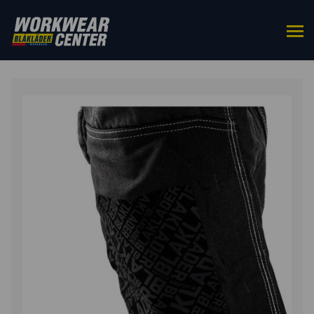
ETUSIVU
/
ASUSTEET
/
POLVISUOJAT
/ LÄMMÖLLÄ
KIINNITETTÄVÄ VAHVIKE