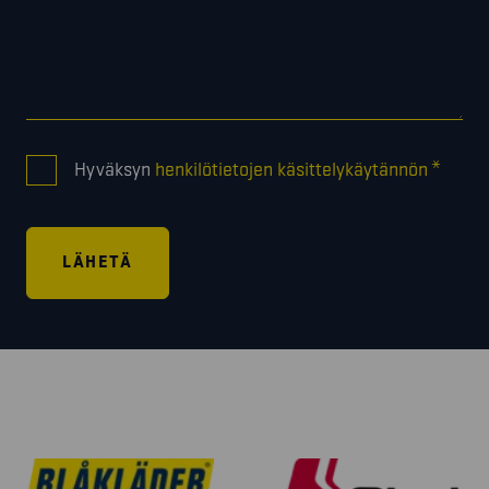
CONSENT
*
Hyväksyn
henkilötietojen käsittelykäytännön
*