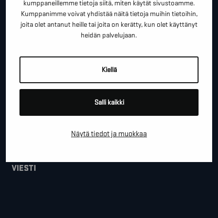
kumppaneillemme tietoja siitä, miten käytät sivustoamme.
Kumppanimme voivat yhdistää näitä tietoja muihin tietoihin,
joita olet antanut heille tai joita on kerätty, kun olet käyttänyt
heidän palvelujaan.
*
SÄHKÖPOSTI
Kiellä
YRITYS
Salli kaikki
PAIKKAKUNTA
Näytä tiedot ja muokkaa
VIESTI