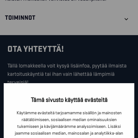
TOIMINNOT
OTA YHTEYTTÄ!
Tällä lomakkeella voit kysyä lisäinfoa, pyytää ilmaista
kartoituskäyntiä tai ihan vain lähettää lämpimiä
terveisiä!
*
"
" näyttää pakolliset kentät
Tämä sivusto käyttää evästeitä
*
ETUNIMI SUKUNIMI
Käytämme evästeitä tarjoamamme sisällön ja mainosten
räätälöimiseen, sosiaalisen median ominaisuuksien
tukemiseen ja kävijämäärämme analysoimiseen. Lisäksi
jaamme sosiaalisen median, mainosalan ja analytiikka-alan
*
PUHELINNUMERO