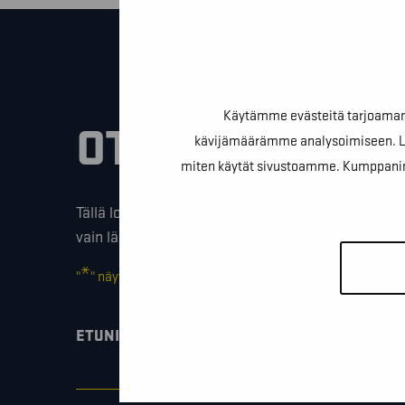
Käytämme evästeitä tarjoamamm
OTA YHTEYTTÄ
kävijämäärämme analysoimiseen. Lis
miten käytät sivustoamme. Kumppanimme v
Tällä lomakkeella voit kysyä lisäinfoa, pyytää ilmai
vain lähettää lämpimiä terveisiä!
*
"
" näyttää pakolliset kentät
*
ETUNIMI SUKUNIMI