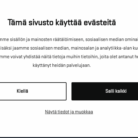
Tämä sivusto käyttää evästeitä
e sisällön ja mainosten räätälöimiseen, sosiaalisen median omina
!
äksi jaamme sosiaalisen median, mainosalan ja analytiikka-alan ku
oivat yhdistää näitä tietoja muihin tietoihin, joita olet antanut heill
käyttänyt heidän palvelujaan.
sta kartoituskäyntiä tai ihan
Kiellä
Salli kaikki
Näytä tiedot ja muokkaa
*
PUHELINNUMERO