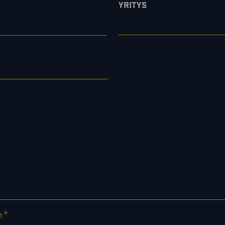
YRITYS
*
n