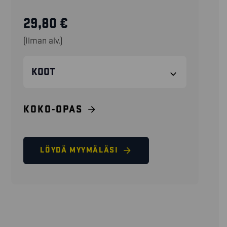
29,80
€
(Ilman alv.)
KOOT
KOKO-OPAS
LÖYDÄ MYYMÄLÄSI