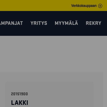
Verkkokauppaan
AMPANJAT
YRITYS
MYYMÄLÄ
REKRY
20151900
LAKKI