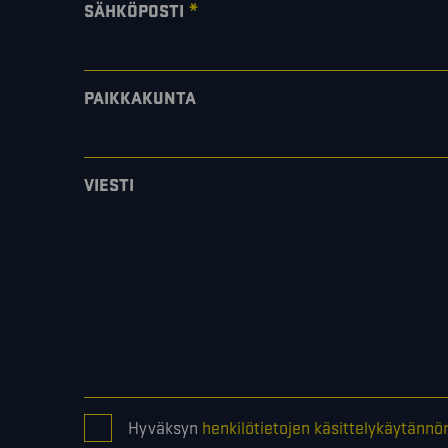
*
SÄHKÖPOSTI
PAIKKAKUNTA
VIESTI
CONSENT
Hyväksyn
henkilötietojen käsittelykäytännö