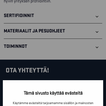
hyvin yrityksen profilointiin.
SERTIFIOINNIT
MATERIAALIT JA PESUOHJEET
TOIMINNOT
OTA YHTEYTTÄ!
Tällä lomakkeella voit kysyä lisäinfoa, pyytää ilmaista
kartoituskäyntiä tai ihan vain lähettää lämpimiä
Tämä sivusto käyttää evästeitä
terveisiä!
Käytämme evästeitä tarjoamamme sisällön ja mainosten
*