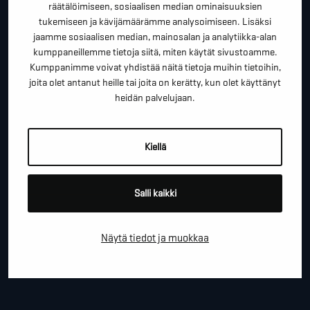
"
" näyttää pakolliset kentät
räätälöimiseen, sosiaalisen median ominaisuuksien
tukemiseen ja kävijämäärämme analysoimiseen. Lisäksi
*
ETUNIMI SUKUNIMI
jaamme sosiaalisen median, mainosalan ja analytiikka-alan
kumppaneillemme tietoja siitä, miten käytät sivustoamme.
Kumppanimme voivat yhdistää näitä tietoja muihin tietoihin,
joita olet antanut heille tai joita on kerätty, kun olet käyttänyt
*
PUHELINNUMERO
heidän palvelujaan.
Kiellä
*
SÄHKÖPOSTI
Salli kaikki
YRITYS
Näytä tiedot ja muokkaa
PAIKKAKUNTA