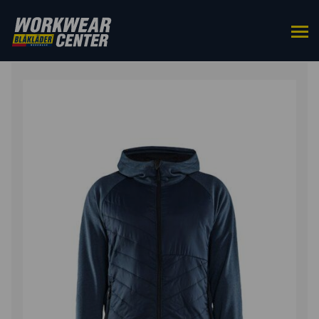
ETUSIVU
/
YLÄOSAT
/
COLLEGEPAIDAT
/ HYBRIDITAKKI