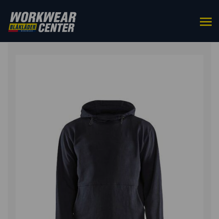
ETUSIVU
/
YLÄOSAT
/
COLLEGEPAIDAT
/ HUPPARI