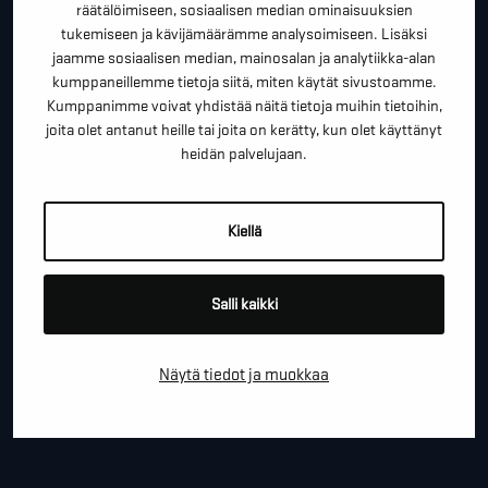
"
" näyttää pakolliset kentät
räätälöimiseen, sosiaalisen median ominaisuuksien
tukemiseen ja kävijämäärämme analysoimiseen. Lisäksi
*
ETUNIMI SUKUNIMI
jaamme sosiaalisen median, mainosalan ja analytiikka-alan
kumppaneillemme tietoja siitä, miten käytät sivustoamme.
Kumppanimme voivat yhdistää näitä tietoja muihin tietoihin,
joita olet antanut heille tai joita on kerätty, kun olet käyttänyt
*
PUHELINNUMERO
heidän palvelujaan.
Kiellä
*
SÄHKÖPOSTI
Salli kaikki
YRITYS
Näytä tiedot ja muokkaa
PAIKKAKUNTA