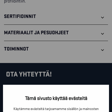
profilointiin.
SERTIFIOINNIT
MATERIAALIT JA PESUOHJEET
TOIMINNOT
OTA YHTEYTTÄ!
Tällä lomakkeella voit kysyä lisäinfoa, pyytää ilmaista
kartoituskäyntiä tai ihan vain lähettää lämpimiä
Tämä sivusto käyttää evästeitä
terveisiä!
Käytämme evästeitä tarjoamamme sisällön ja mainosten
*