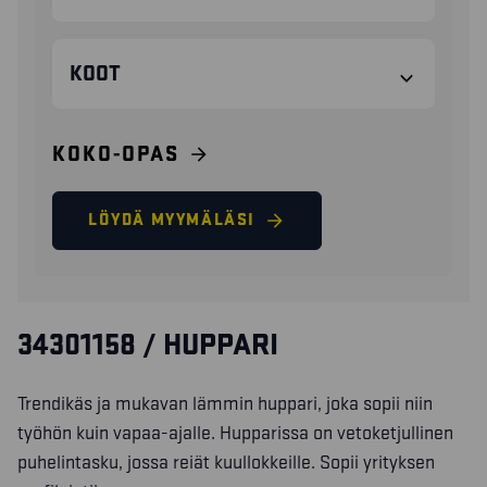
KOOT
KOKO-OPAS
LÖYDÄ MYYMÄLÄSI
34301158 / HUPPARI
Trendikäs ja mukavan lämmin huppari, joka sopii niin
työhön kuin vapaa-ajalle. Hupparissa on vetoketjullinen
puhelintasku, jossa reiät kuullokkeille. Sopii yrityksen