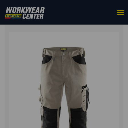
ETUSIVU
/
ALAOSAT
/
TYÖHOUSUT
/ HOUSUT