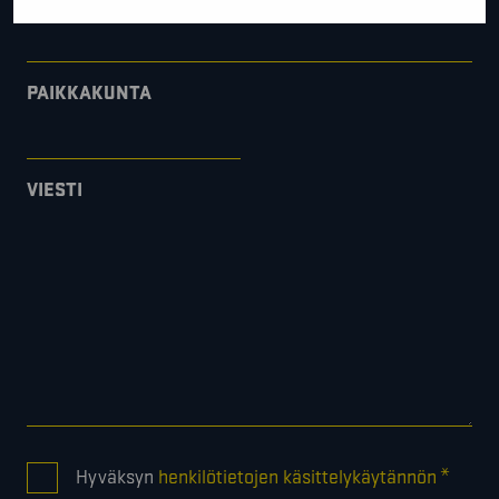
PAIKKAKUNTA
VIESTI
CONSENT
*
Hyväksyn
henkilötietojen käsittelykäytännön
*