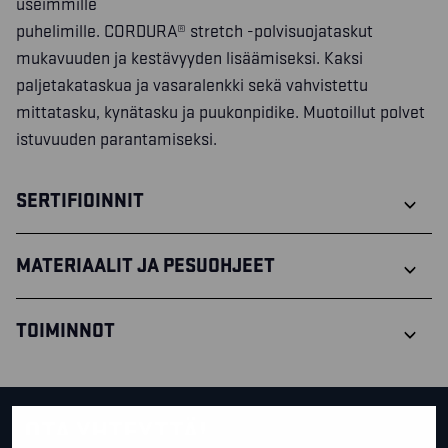
useimmille
puhelimille. CORDURA® stretch -polvisuojataskut
mukavuuden ja kestävyyden lisäämiseksi. Kaksi
paljetakataskua ja vasaralenkki sekä vahvistettu
mittatasku, kynätasku ja puukonpidike. Muotoillut polvet
istuvuuden parantamiseksi.
SERTIFIOINNIT
MATERIAALIT JA PESUOHJEET
TOIMINNOT
OTA YHTEYTTÄ!