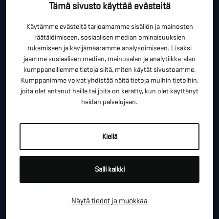
Tämä sivusto käyttää evästeitä
Tällä lomakkeella voit kysyä lisäinfoa, pyytää ilmaista
Käytämme evästeitä tarjoamamme sisällön ja mainosten
kartoituskäyntiä tai ihan vain lähettää lämpimiä
räätälöimiseen, sosiaalisen median ominaisuuksien
terveisiä!
tukemiseen ja kävijämäärämme analysoimiseen. Lisäksi
jaamme sosiaalisen median, mainosalan ja analytiikka-alan
*
"
" näyttää pakolliset kentät
kumppaneillemme tietoja siitä, miten käytät sivustoamme.
Kumppanimme voivat yhdistää näitä tietoja muihin tietoihin,
*
ETUNIMI SUKUNIMI
joita olet antanut heille tai joita on kerätty, kun olet käyttänyt
heidän palvelujaan.
*
PUHELINNUMERO
Kiellä
Salli kaikki
*
SÄHKÖPOSTI
Näytä tiedot ja muokkaa
YRITYS