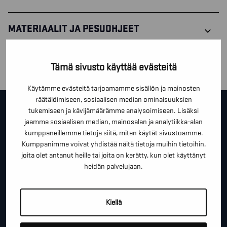
MATERIAALIT JA PESUOHJEET
TOIMINNOT
Tämä sivusto käyttää evästeitä
Käytämme evästeitä tarjoamamme sisällön ja mainosten
räätälöimiseen, sosiaalisen median ominaisuuksien
OTA YHTEYTTÄ!
tukemiseen ja kävijämäärämme analysoimiseen. Lisäksi
jaamme sosiaalisen median, mainosalan ja analytiikka-alan
kumppaneillemme tietoja siitä, miten käytät sivustoamme.
Tällä lomakkeella voit kysyä lisäinfoa, pyytää ilmaista
Kumppanimme voivat yhdistää näitä tietoja muihin tietoihin,
kartoituskäyntiä tai ihan vain lähettää lämpimiä
joita olet antanut heille tai joita on kerätty, kun olet käyttänyt
heidän palvelujaan.
terveisiä!
*
"
" näyttää pakolliset kentät
Kiellä
*
ETUNIMI SUKUNIMI