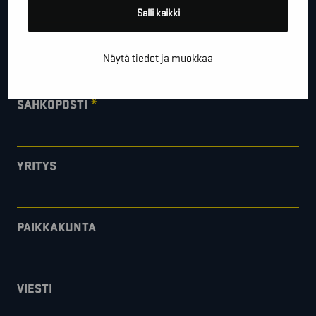
Salli kaikki
*
PUHELINNUMERO
Näytä tiedot ja muokkaa
*
SÄHKÖPOSTI
YRITYS
PAIKKAKUNTA
VIESTI