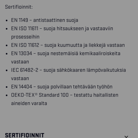
Sertifioinnit:
EN 1149 – antistaattinen suoja
EN ISO 11611 – suoja hitsaukseen ja vastaaviin
prosesseihin
EN ISO 11612 – suoja kuumuutta ja liekkejä vastaan
EN 13034 – suoja nestemäisiä kemikaaliroiskeita
vastaan
IEC 61482-2 – suoja sähkökaaren lämpövaikutuksia
vastaan
EN 14404 – suoja polvillaan tehtävään työhön
OEKO-TEX® Standard 100 – testattu haitallisten
aineiden varalta
SERTIFIOINNIT