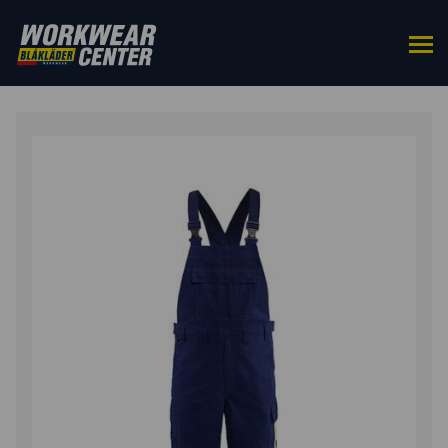
ETUSIVU
/
ALAOSAT
/
LAPPUHAALARIT &
AVOHAALARIT
/ HITSAAJAN LAPPUHAALARIT