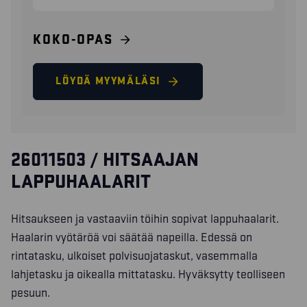
KOKO-OPAS
LÖYDÄ MYYMÄLÄSI
26011503 / HITSAAJAN
LAPPUHAALARIT
Hitsaukseen ja vastaaviin töihin sopivat lappuhaalarit.
Haalarin vyötäröä voi säätää napeilla. Edessä on
rintatasku, ulkoiset polvisuojataskut, vasemmalla
lahjetasku ja oikealla mittatasku. Hyväksytty teolliseen
pesuun.