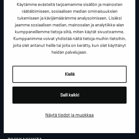
terveisiä!
Käytämme evästeitä tarjoamamme sisällön ja mainosten
räätälöimiseen, sosiaalisen median ominaisuuksien
*
"
" näyttää pakolliset kentät
tukemiseen ja kävijämäärämme analysoimiseen. Lisäksi
jaamme sosiaalisen median, mainosalan ja analytiikka-alan
*
ETUNIMI SUKUNIMI
kumppaneillemme tietoja siitä, miten käytät sivustoamme.
Kumppanimme voivat yhdistää näitä tietoja muihin tietoihin,
joita olet antanut heille tai joita on kerätty, kun olet käyttänyt
heidän palvelujaan.
*
PUHELINNUMERO
Kiellä
*
SÄHKÖPOSTI
Salli kaikki
YRITYS
Näytä tiedot ja muokkaa