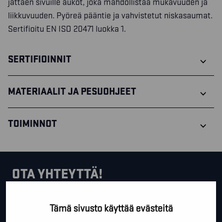
jättäen sivuille aukot, joka mahdollistaa mukavuuden ja
liikkuvuuden. Pyöreä pääntie ja vahvistetut niskasaumat.
Sertifioitu EN ISO 20471 luokka 1.
SERTIFIOINNIT
MATERIAALIT JA PESUOHJEET
TOIMINNOT
OTA YHTEYTTÄ!
Tällä lomakkeella voit kysyä lisäinfoa, pyytää ilmaista
Tämä sivusto käyttää evästeitä
kartoituskäyntiä tai ihan vain lähettää lämpimiä