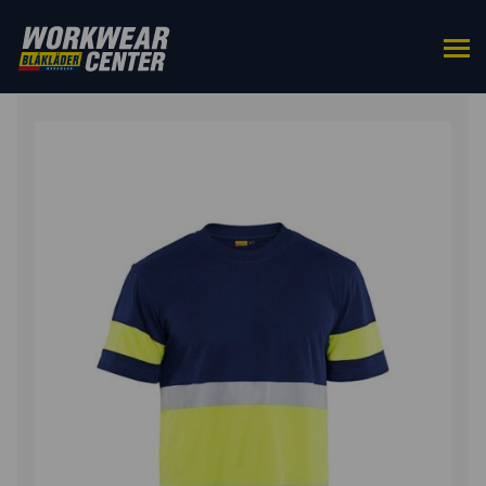
ETUSIVU
/
YLÄOSAT
/
T-PAIDAT
/ HIGHVIS T-PAITA