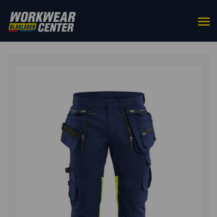
ETUSIVU
/
ALAOSAT
/
TYÖHOUSUT
/ HIGHVIS
RIIPPUTASKUHOUSUT STRETCH