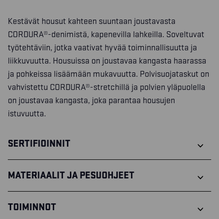
Kestävät housut kahteen suuntaan joustavasta
CORDURA®-denimistä, kapenevilla lahkeilla. Soveltuvat
työtehtäviin, jotka vaativat hyvää toiminnallisuutta ja
liikkuvuutta. Housuissa on joustavaa kangasta haarassa
ja pohkeissa lisäämään mukavuutta. Polvisuojataskut on
vahvistettu CORDURA®-stretchillä ja polvien yläpuolella
on joustavaa kangasta, joka parantaa housujen
istuvuutta.
SERTIFIOINNIT
MATERIAALIT JA PESUOHJEET
TOIMINNOT