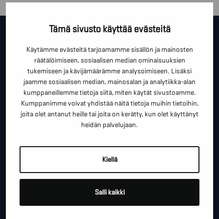
Tämä sivusto käyttää evästeitä
OTA YHTEYTTÄ!
Käytämme evästeitä tarjoamamme sisällön ja mainosten
räätälöimiseen, sosiaalisen median ominaisuuksien
Tällä lomakkeella voit kysyä lisäinfoa, pyytää ilmaista
tukemiseen ja kävijämäärämme analysoimiseen. Lisäksi
kartoituskäyntiä tai ihan vain lähettää lämpimiä
jaamme sosiaalisen median, mainosalan ja analytiikka-alan
terveisiä!
kumppaneillemme tietoja siitä, miten käytät sivustoamme.
Kumppanimme voivat yhdistää näitä tietoja muihin tietoihin,
*
"
" näyttää pakolliset kentät
joita olet antanut heille tai joita on kerätty, kun olet käyttänyt
heidän palvelujaan.
*
ETUNIMI SUKUNIMI
Kiellä
*
PUHELINNUMERO
Salli kaikki