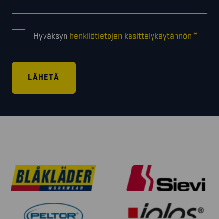
CONSENT
*
Hyväksyn
henkilötietojen käsittelykäytännön
*