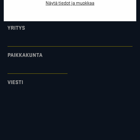
*
SÄHKÖPOSTI
Näytä tiedot ja muokkaa
YRITYS
PAIKKAKUNTA
VIESTI