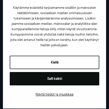
kartoituskäyntiä tai ihan vain lähettää lämpimiä
Käytämme evästeitä tarjoamamme sisällön ja mainosten
terveisiä!
räätälöimiseen, sosiaalisen median ominaisuuksien
tukemiseen ja kävijämäärämme analysoimiseen. Lisäksi
*
"
" näyttää pakolliset kentät
jaamme sosiaalisen median, mainosalan ja analytiikka-alan
kumppaneillemme tietoja siitä, miten käytät sivustoamme.
*
ETUNIMI SUKUNIMI
Kumppanimme voivat yhdistää näitä tietoja muihin tietoihin,
joita olet antanut heille tai joita on kerätty, kun olet käyttänyt
heidän palvelujaan.
*
PUHELINNUMERO
Kiellä
*
SÄHKÖPOSTI
Salli kaikki
Näytä tiedot ja muokkaa
YRITYS