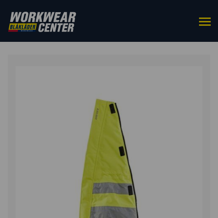
ETUSIVU
/
ASUSTEET
/
MUUT
/ HIGHVIS
RASKAUSAJAN LISÄOSA