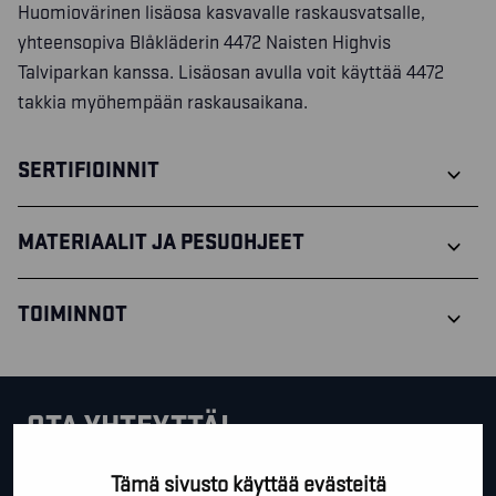
Huomiovärinen lisäosa kasvavalle raskausvatsalle,
yhteensopiva Blåkläderin 4472 Naisten Highvis
Talviparkan kanssa. Lisäosan avulla voit käyttää 4472
takkia myöhempään raskausaikana.
SERTIFIOINNIT
MATERIAALIT JA PESUOHJEET
TOIMINNOT
OTA YHTEYTTÄ!
Tämä sivusto käyttää evästeitä
Tällä lomakkeella voit kysyä lisäinfoa, pyytää ilmaista