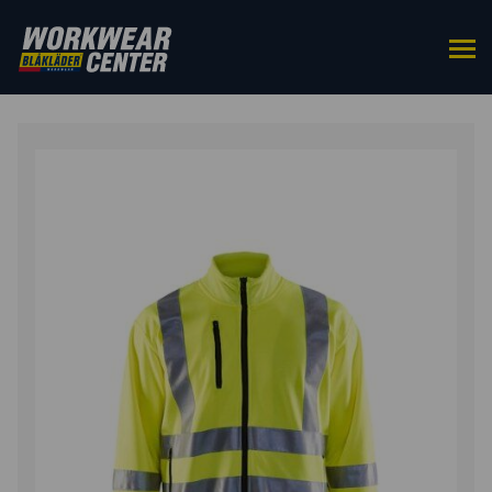
ETUSIVU
/
YLÄOSAT
/
COLLEGEPAIDAT
/ HIGHVIS
COLLEGETAKKI