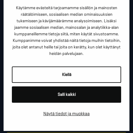
kartoituskäyntiä tai ihan vain lähettää lämpimiä
Käytämme evästeitä tarjoamamme sisällön ja mainosten
terveisiä!
räätälöimiseen, sosiaalisen median ominaisuuksien
tukemiseen ja kävijämäärämme analysoimiseen. Lisäksi
*
"
" näyttää pakolliset kentät
jaamme sosiaalisen median, mainosalan ja analytiikka-alan
kumppaneillemme tietoja siitä, miten käytät sivustoamme.
*
ETUNIMI SUKUNIMI
Kumppanimme voivat yhdistää näitä tietoja muihin tietoihin,
joita olet antanut heille tai joita on kerätty, kun olet käyttänyt
heidän palvelujaan.
*
PUHELINNUMERO
Kiellä
*
SÄHKÖPOSTI
Salli kaikki
Näytä tiedot ja muokkaa
YRITYS