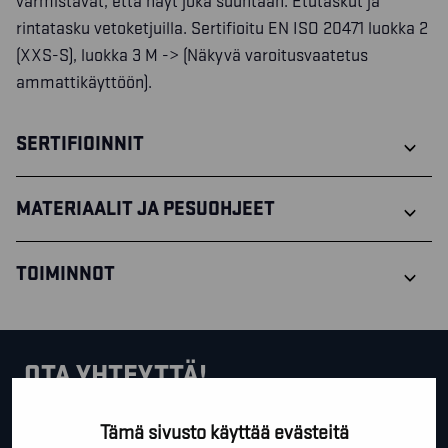
varmistavat, että näyt joka suuntaan. Etutaskut ja
rintatasku vetoketjuilla. Sertifioitu EN ISO 20471 luokka 2
(XXS-S), luokka 3 M -> (Näkyvä varoitusvaatetus
ammattikäyttöön).
SERTIFIOINNIT
MATERIAALIT JA PESUOHJEET
TOIMINNOT
OTA YHTEYTTÄ!
Tällä lomakkeella voit kysyä lisäinfoa, pyytää ilmaista
Tämä sivusto käyttää evästeitä