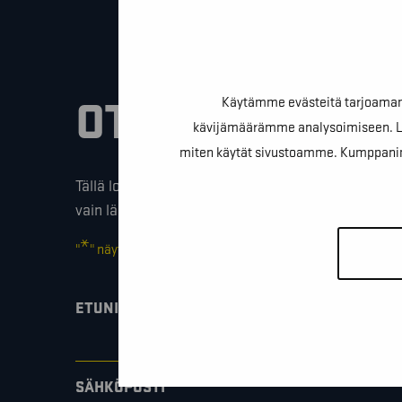
OTA YHTEYTTÄ
Käytämme evästeitä tarjoamamm
kävijämäärämme analysoimiseen. Lis
miten käytät sivustoamme. Kumppanimme v
Tällä lomakkeella voit kysyä lisäinfoa, pyytää ilmai
vain lähettää lämpimiä terveisiä!
*
"
" näyttää pakolliset kentät
*
ETUNIMI SUKUNIMI
*
SÄHKÖPOSTI