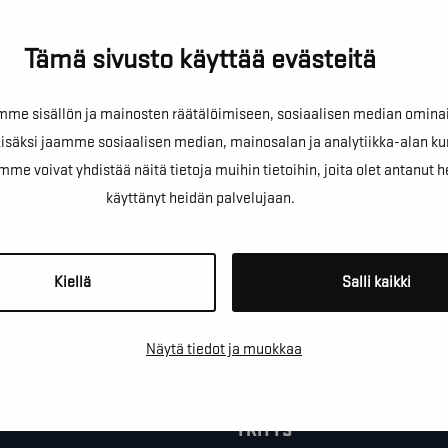
Tämä sivusto käyttää evästeitä
!
e sisällön ja mainosten räätälöimiseen, sosiaalisen median omina
äksi jaamme sosiaalisen median, mainosalan ja analytiikka-alan ku
oivat yhdistää näitä tietoja muihin tietoihin, joita olet antanut heill
käyttänyt heidän palvelujaan.
sta kartoituskäyntiä tai ihan
Kiellä
Salli kaikki
*
PUHELINNUMERO
Näytä tiedot ja muokkaa
YRITYS