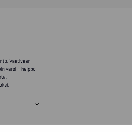
nto. Vaativaan
in varsi – helppo
nta,
ksi.