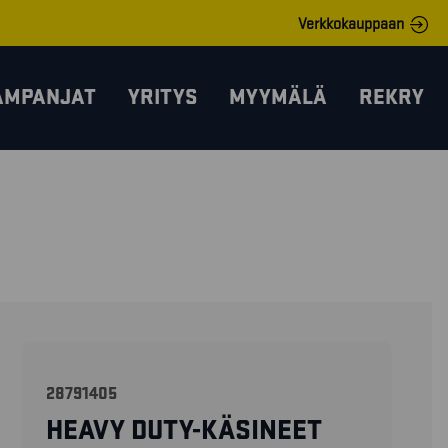
Verkkokauppaan
AMPANJAT
YRITYS
MYYMÄLÄ
REKRY
28791405
HEAVY DUTY-KÄSINEET