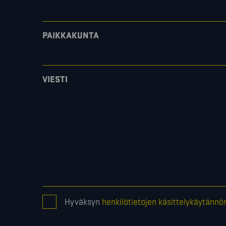
PAIKKAKUNTA
VIESTI
CONSENT
Hyväksyn
henkilötietojen käsittelykäytännö
*