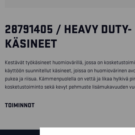
28791405 / HEAVY DUTY-
KÄSINEET
Kestävät työkäsineet huomiovärillä, jossa on kosketustoimi
käyttöön suunnitellut käsineet, joissa on huomiovärinen avo
pukea ja riisua. Kämmenpuolella on vettä ja likaa hylkivä pi
kosketustoiminto sekä kevyt pehmuste lisämukavuuden vuo
TOIMINNOT