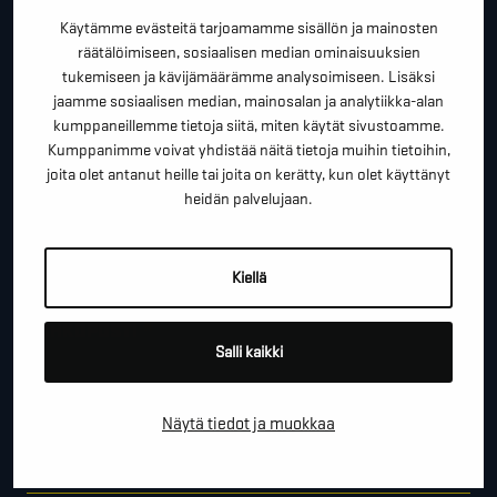
kartoituskäyntiä tai ihan vain lähettää lämpimiä
Käytämme evästeitä tarjoamamme sisällön ja mainosten
terveisiä!
räätälöimiseen, sosiaalisen median ominaisuuksien
tukemiseen ja kävijämäärämme analysoimiseen. Lisäksi
*
"
" näyttää pakolliset kentät
jaamme sosiaalisen median, mainosalan ja analytiikka-alan
kumppaneillemme tietoja siitä, miten käytät sivustoamme.
*
ETUNIMI SUKUNIMI
Kumppanimme voivat yhdistää näitä tietoja muihin tietoihin,
joita olet antanut heille tai joita on kerätty, kun olet käyttänyt
heidän palvelujaan.
*
PUHELINNUMERO
Kiellä
*
SÄHKÖPOSTI
Salli kaikki
Näytä tiedot ja muokkaa
YRITYS