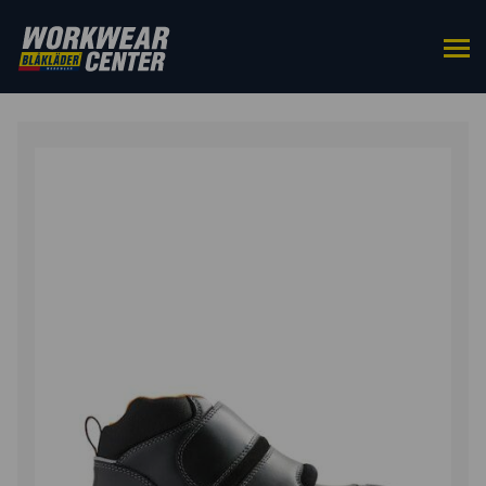
ETUSIVU
/
KENGÄT
/
TURVAKENGÄT
/ ELITE ASPHALT
LÄMMÖNKESTÄVÄ TURVAKENKÄ S2PL