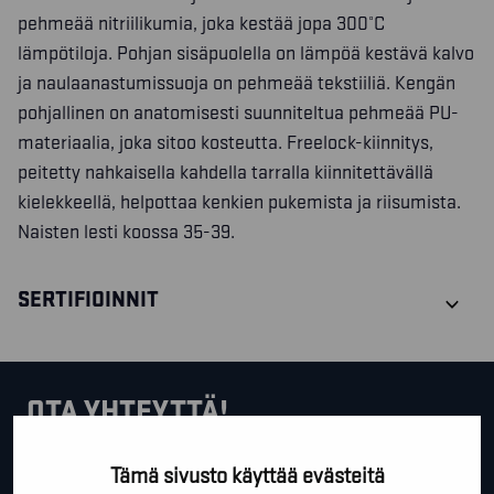
pehmeää nitriilikumia, joka kestää jopa 300°C
lämpötiloja. Pohjan sisäpuolella on lämpöä kestävä kalvo
ja naulaanastumissuoja on pehmeää tekstiiliä. Kengän
pohjallinen on anatomisesti suunniteltua pehmeää PU-
materiaalia, joka sitoo kosteutta. Freelock-kiinnitys,
peitetty nahkaisella kahdella tarralla kiinnitettävällä
kielekkeellä, helpottaa kenkien pukemista ja riisumista.
Naisten lesti koossa 35-39.
SERTIFIOINNIT
OTA YHTEYTTÄ!
Tällä lomakkeella voit kysyä lisäinfoa, pyytää ilmaista
Tämä sivusto käyttää evästeitä