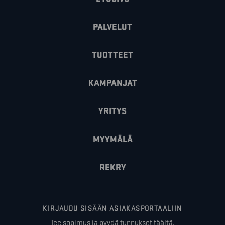
PALVELUT
TUOTTEET
KAMPANJAT
YRITYS
MYYMÄLÄ
REKRY
KIRJAUDU SISÄÄN ASIAKASPORTAALIIN
Tee sopimus ja pyydä tunnukset täältä.