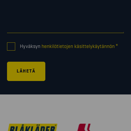
CONSENT
*
Hyväksyn
henkilötietojen käsittelykäytännön
*