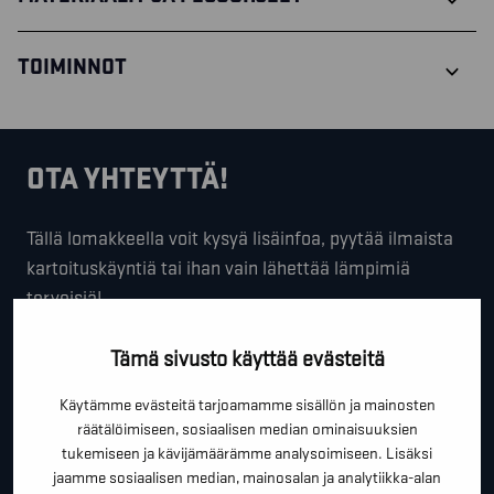
TOIMINNOT
OTA YHTEYTTÄ!
Tällä lomakkeella voit kysyä lisäinfoa, pyytää ilmaista
kartoituskäyntiä tai ihan vain lähettää lämpimiä
terveisiä!
*
"
" näyttää pakolliset kentät
Tämä sivusto käyttää evästeitä
*
ETUNIMI SUKUNIMI
Käytämme evästeitä tarjoamamme sisällön ja mainosten
räätälöimiseen, sosiaalisen median ominaisuuksien
tukemiseen ja kävijämäärämme analysoimiseen. Lisäksi
jaamme sosiaalisen median, mainosalan ja analytiikka-alan
*
PUHELINNUMERO