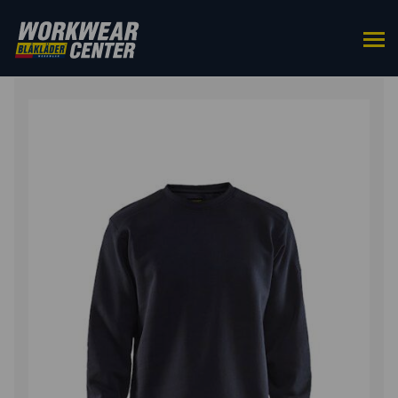
ETUSIVU
/
YLÄOSAT
/
COLLEGEPAIDAT
/ COLLEGE