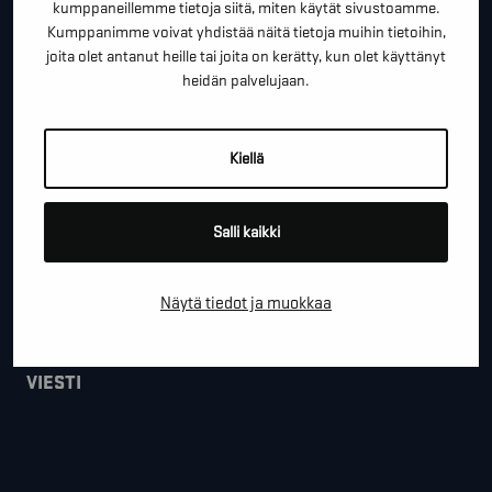
kumppaneillemme tietoja siitä, miten käytät sivustoamme.
Kumppanimme voivat yhdistää näitä tietoja muihin tietoihin,
joita olet antanut heille tai joita on kerätty, kun olet käyttänyt
heidän palvelujaan.
*
SÄHKÖPOSTI
Kiellä
YRITYS
Salli kaikki
PAIKKAKUNTA
Näytä tiedot ja muokkaa
VIESTI