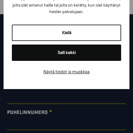
joita olet antanut heille tai joita on kerätty, kun olet käyttänyt
heidän palvelujaan.
OTA YHTEYTTÄ!
Kiellä
Tällä lomakkeella voit kysyä lisäinfoa, pyytää ilmaista
kartoituskäyntiä tai ihan vain lähettää lämpimiä
Salli kaikki
terveisiä!
*
Näytä tiedot ja muokkaa
"
" näyttää pakolliset kentät
*
ETUNIMI SUKUNIMI
*
PUHELINNUMERO