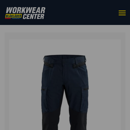
ETUSIVU
/
ALAOSAT
/
TYÖHOUSUT
/ BLÅKLÄDER
TOOLRIG™ HOUSUT STRETCH