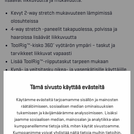
lisäävät liikkuvuutta ja mukavuutta.
Kevyt 2-way stretch mukavuuteen lämpimissä
olosuhteissa
4-way stretch -paneelit takapuolessa, polvissa ja
haaroissa lisäävät liikkuvuutta
ToolRig™-kisko 360° vyötärön ympäri – taskut ja
tarvikkeet liikkuvat vapaasti
Lisää ToolRig™-riipputaskut tarpeen mukaan
Kynä- ja veitsitasku oikea- ja vasenkätisille käyttäjille
Lahjetasku sisäisellä verkkotaskulla puhelimelle
Esitaivutetut lahkeet lisäävät liikkuvuutta ja
Tämä sivusto käyttää evästeitä
mukavuutta
Käytämme evästeitä tarjoamamme sisällön ja mainosten
räätälöimiseen, sosiaalisen median ominaisuuksien
MATERIAALIT JA PESUOHJEET
tukemiseen ja kävijämäärämme analysoimiseen. Lisäksi
jaamme sosiaalisen median, mainosalan ja analytiikka-alan
kumppaneillemme tietoja siitä, miten käytät sivustoamme.
TOIMINNOT
Kumppanimme voivat yhdistää näitä tietoja muihin tietoihin,