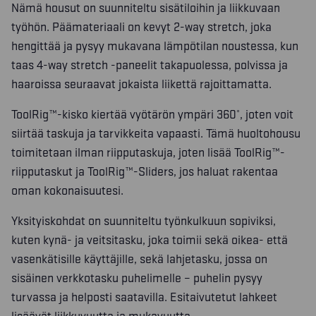
Nämä housut on suunniteltu sisätiloihin ja liikkuvaan
työhön. Päämateriaali on kevyt 2-way stretch, joka
hengittää ja pysyy mukavana lämpötilan noustessa, kun
taas 4-way stretch -paneelit takapuolessa, polvissa ja
haaroissa seuraavat jokaista liikettä rajoittamatta.
ToolRig™-kisko kiertää vyötärön ympäri 360°, joten voit
siirtää taskuja ja tarvikkeita vapaasti. Tämä huoltohousu
toimitetaan ilman riipputaskuja, joten lisää ToolRig™-
riipputaskut ja ToolRig™-Sliders, jos haluat rakentaa
oman kokonaisuutesi.
Yksityiskohdat on suunniteltu työnkulkuun sopiviksi,
kuten kynä- ja veitsitasku, joka toimii sekä oikea- että
vasenkätisille käyttäjille, sekä lahjetasku, jossa on
sisäinen verkkotasku puhelimelle – puhelin pysyy
turvassa ja helposti saatavilla. Esitaivutetut lahkeet