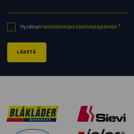
CONSENT
*
Hyväksyn
henkilötietojen käsittelykäytännön
*