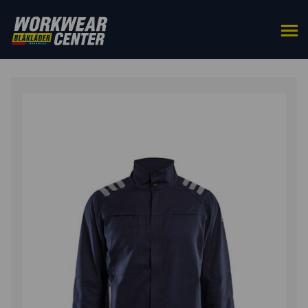
ETUSIVU
/
YLÄOSAT
/
TYÖTAKIT
/ APC2 TAKKI
LUONTAINEN PALOSUOJAUS