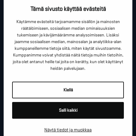
OTA YHTEYTTÄ!
Tämä sivusto käyttää evästeitä
Tällä lomakkeella voit kysyä lisäinfoa, pyytää ilmaista
Käytämme evästeitä tarjoamamme sisällön ja mainosten
räätälöimiseen, sosiaalisen median ominaisuuksien
kartoituskäyntiä tai ihan vain lähettää lämpimiä
tukemiseen ja kävijämäärämme analysoimiseen. Lisäksi
terveisiä!
jaamme sosiaalisen median, mainosalan ja analytiikka-alan
kumppaneillemme tietoja siitä, miten käytät sivustoamme.
*
"
" näyttää pakolliset kentät
Kumppanimme voivat yhdistää näitä tietoja muihin tietoihin,
joita olet antanut heille tai joita on kerätty, kun olet käyttänyt
*
ETUNIMI SUKUNIMI
heidän palvelujaan.
Kiellä
*
PUHELINNUMERO
Salli kaikki
*
SÄHKÖPOSTI
Näytä tiedot ja muokkaa