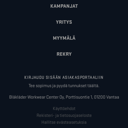
KAMPANJAT
YRITYS
MYYMÄLÄ
REKRY
KIRJAUDU SISÄÄN ASIAKASPORTAALIIN
Tee sopimus ja pyydä tunnukset täältä.
Blåkläder Workwear Center Oy, Porttisuontie 1, 01200 Vantaa
Käyttöehdot
Rekisteri- ja tietosuojaseloste
Hallitse evästeasetuksia