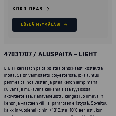
KOKO-OPAS
LÖYDÄ MYYMÄLÄSI
47031707 / ALUSPAITA – LIGHT
LIGHT-kerraston paita poistaa tehokkaasti kosteutta
iholta. Se on valmistettu polyesteristä, joka tuntuu
pehmeältä ihoa vasten ja pitää kehon lämpimänä,
kuivana ja mukavana kaikenlaisissa fyysisissä
aktiviteeteissa. Kanavaneulottu kangas luo ilmavälin
kehon ja vaatteen välille, parantaen eristystä. Soveltuu
kaikkiin vuodenaikoihin, +10°C:sta -10°C:een asti, kun