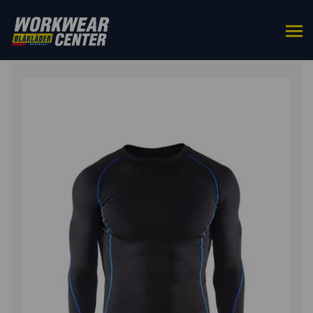
ETUSIVU
/
KERRASTOT
/ ALUSPAITA – LIGHT