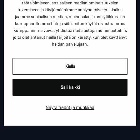
"
" näyttää pakolliset kentät
räätälöimiseen, sosiaalisen median ominaisuuksien
tukemiseen ja kävijämäärämme analysoimiseen. Lisäksi
*
ETUNIMI SUKUNIMI
jaamme sosiaalisen median, mainosalan ja analytiikka-alan
kumppaneillemme tietoja siitä, miten käytät sivustoamme.
Kumppanimme voivat yhdistää näitä tietoja muihin tietoihin,
joita olet antanut heille tai joita on kerätty, kun olet käyttänyt
*
PUHELINNUMERO
heidän palvelujaan.
Kiellä
*
SÄHKÖPOSTI
Salli kaikki
YRITYS
Näytä tiedot ja muokkaa
PAIKKAKUNTA