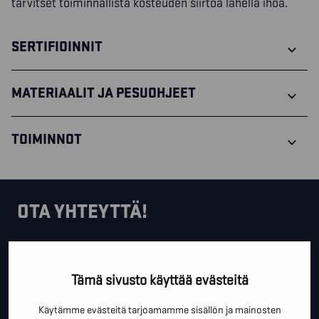
tarvitset toiminnallista kosteuden siirtoa lähellä ihoa.
SERTIFIOINNIT
MATERIAALIT JA PESUOHJEET
TOIMINNOT
OTA YHTEYTTÄ!
Tällä lomakkeella voit kysyä lisäinfoa, pyytää ilmaista
kartoituskäyntiä tai ihan vain lähettää lämpimiä
Tämä sivusto käyttää evästeitä
terveisiä!
Käytämme evästeitä tarjoamamme sisällön ja mainosten
*