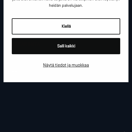
heidän palvelujaan.
YRITYS
Kiellä
PAIKKAKUNTA
Salli kaikki
Näytä tiedot ja muokkaa
VIESTI