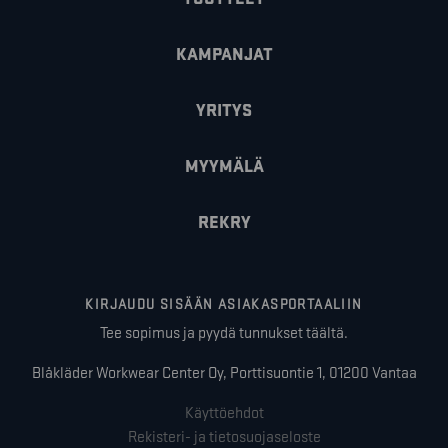
KAMPANJAT
YRITYS
MYYMÄLÄ
REKRY
KIRJAUDU SISÄÄN ASIAKASPORTAALIIN
Tee sopimus ja pyydä tunnukset täältä.
Blåkläder Workwear Center Oy, Porttisuontie 1, 01200 Vantaa
Käyttöehdot
Rekisteri- ja tietosuojaseloste