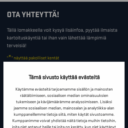
OTA YHTEYTTÄ!
Tällä lomakkeella voit kysyä lisäinfoa, pyytää ilmaista
kartoituskäyntiä tai ihan vain lähettää lämpimiä
terveisiä!
*
"
" näyttää pakolliset kentät
*
ETUNIMI SUKUNIMI
Tämä sivusto käyttää evästeitä
Käytämme evästeitä tarjoamamme sisällön ja mainosten
*
räätälöimiseen, sosiaalisen median ominaisuuksien
PUHELINNUMERO
tukemiseen ja kävijämäärämme analysoimiseen. Lisäksi
jaamme sosiaalisen median, mainosalan ja analytiikka-alan
kumppaneillemme tietoja siitä, miten käytät sivustoamme.
*
Kumppanimme voivat yhdistää näitä tietoja muihin tietoihin,
SÄHKÖPOSTI
joita olet antanut heille tai joita on kerätty, kun olet käyttänyt