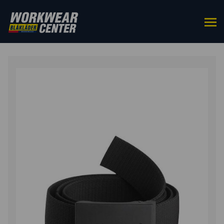
ETUSIVU
/
ASUSTEET
/
VYÖT & HENKSELIT
/ VYÖ
STRETCH, KUMISOLJELLA