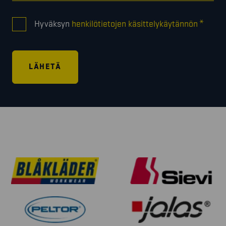
CONSENT
*
Hyväksyn
henkilötietojen käsittelykäytännön
*